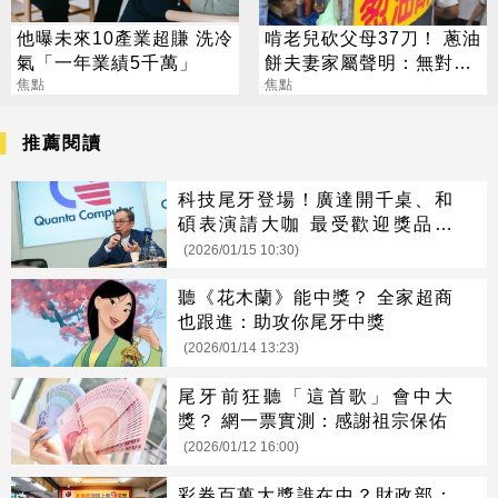
他曝未來10產業超賺 洗冷
啃老兒砍父母37刀！ 蔥油
氣「一年業績5千萬」
餅夫妻家屬聲明：無對外
焦點
募款
焦點
推薦閱讀
科技尾牙登場！廣達開千桌、和
碩表演請大咖 最受歡迎獎品是
「它」
(2026/01/15 10:30)
聽《花木蘭》能中獎？ 全家超商
也跟進：助攻你尾牙中獎
(2026/01/14 13:23)
尾牙前狂聽「這首歌」會中大
獎？ 網一票實測：感謝祖宗保佑
(2026/01/12 16:00)
彩券百萬大獎誰在中？財政部：