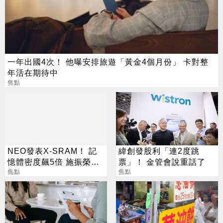
一年出國4次！ 他曝安排旅遊「黃金4個月份」 卡對整
年活在期待中
焦點
NEO發表X-SRAM！ 記
緯創發股利「連2度跳
憶體密度飆5倍 施振榮：
票」！ 金管會說重話了
半導體迎新革命
焦點
焦點