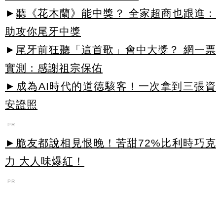
►
聽《花木蘭》能中獎？ 全家超商也跟進：
助攻你尾牙中獎
►
尾牙前狂聽「這首歌」會中大獎？ 網一票
實測：感謝祖宗保佑
►成為AI時代的道德駭客！一次拿到三張資
安證照
PR
►脆友都說相見恨晚！苦甜72%比利時巧克
力 大人味爆紅！
PR