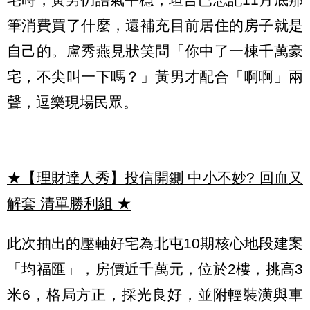
筆消費買了什麼，還補充目前居住的房子就是
自己的。盧秀燕見狀笑問「你中了一棟千萬豪
宅，不尖叫一下嗎？」黃男才配合「啊啊」兩
聲，逗樂現場民眾。
★【理財達人秀】投信開鍘 中小不妙? 回血又
解套 清單勝利組
★
此次抽出的壓軸好宅為北屯10期核心地段建案
「均福匯」，房價近千萬元，位於2樓，挑高3
米6，格局方正，採光良好，並附輕裝潢與車