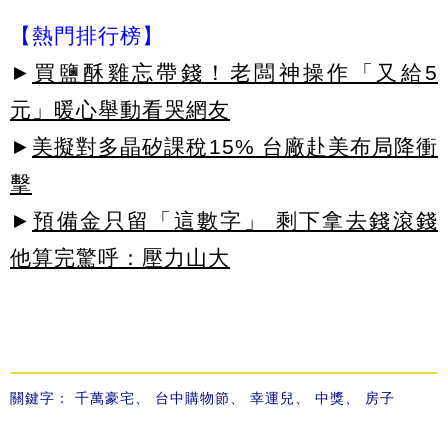
【熱門排行榜】
►
買鹽酥雞忘帶錢！老闆神操作「又給5
元」暖心舉動看哭網友
►
美擬對多晶矽課稅15% 台廠赴美布局降衝
擊
►
預備金只留「這數字」 剩下拿去錢滾錢
他算完驚呼：壓力山大
關鍵字：
千萬豪宅
、
台中購物節
、
幸運兒
、
中獎
、
房子