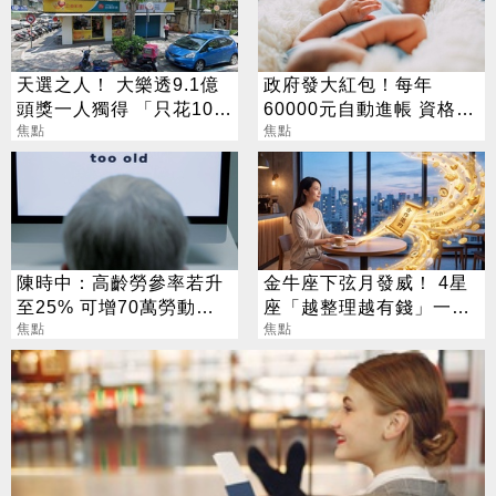
天選之人！ 大樂透9.1億
政府發大紅包！每年
頭獎一人獨得 「只花100
60000元自動進帳 資格一
元」買法曝光
焦點
次看
焦點
陳時中：高齡勞參率若升
金牛座下弦月發威！ 4星
至25% 可增70萬勞動人
座「越整理越有錢」一路
口
焦點
旺運到10月
焦點