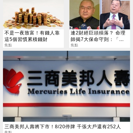
不是一夜致富！有錢人靠
連2財經巨頭殞落？ 命理
這5個習慣累積錢財
師揭7大保命守則：「這
焦點
類人」今明年要當心！
焦點
三商美邦人壽將下市！8/20停牌 千張大戶還有252人
焦點