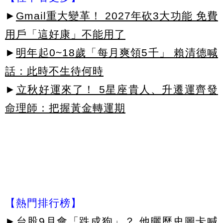
►
Gmail重大變革！ 2027年砍3大功能 免費
用戶「這好康」不能用了
►
明年起0~18歲「每月爽領5千」 賴清德喊
話：此時不生待何時
►
立秋好運來了！ 5星座貴人、升遷運齊發
命理師：把握黃金轉運期
【熱門排行榜】
►
台股9月會「跌成狗」？ 他曬歷史圖卡喊