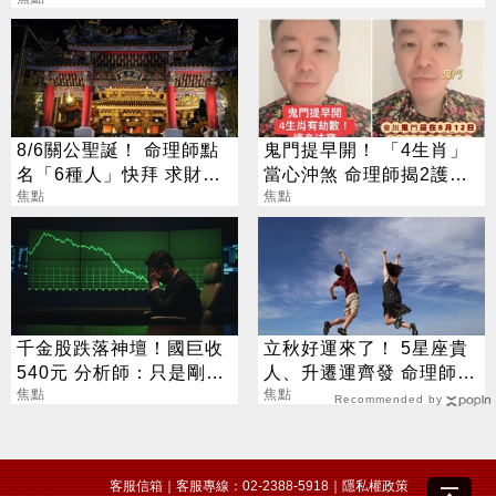
8/6關公聖誕！ 命理師點
鬼門提早開！ 「4生肖」
名「6種人」快拜 求財求
當心沖煞 命理師揭2護身
職保平安
焦點
法寶
焦點
千金股跌落神壇！國巨收
立秋好運來了！ 5星座貴
540元 分析師：只是剛開
人、升遷運齊發 命理師：
始
焦點
把握黃金轉運期
焦點
Recommended by
客服信箱
｜客服專線：02-2388-5918｜
隱私權政策