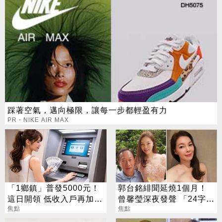
踩著空氣，邁向極限，讓每一步都輕盈有力
PR・NIKE AIR MAX
「1鄉鎮」普發5000元！
郭台銘緋聞延燒1個月！
這日開領 低收入戶再加碼
曾馨瑩深夜發聲 「24字」
2000元
焦點
吐盡最心繫的事
焦點