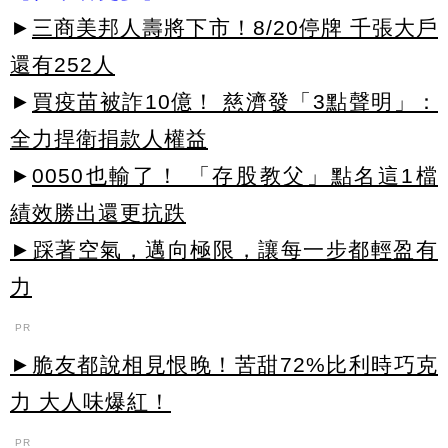
►
三商美邦人壽將下市！8/20停牌 千張大戶
還有252人
►
買疫苗被詐10億！ 慈濟發「3點聲明」：
全力捍衛捐款人權益
►
0050也輸了！ 「存股教父」點名這1檔
績效勝出還更抗跌
►踩著空氣，邁向極限，讓每一步都輕盈有
力
PR
►脆友都說相見恨晚！苦甜72%比利時巧克
力 大人味爆紅！
PR