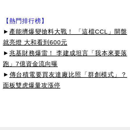
【熱門排行榜】
►
產能擠爆變搶料大戰！ 「這檔CCL」開盤
就亮燈 大和看到600元
►
兆基財務爆雷！ 李建成坦言「我本來要落
跑」7億資金流向曝
►
傳台積電要買友達廠比照「群創模式」？
面板雙虎爆量攻漲停