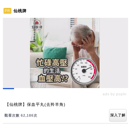
仙桃牌
PR
ads by popIn
【仙桃牌】保血平丸(去羚羊角)
深入了解
觀看次數 62,189次