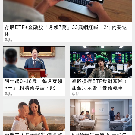
存股ETF+金融股「月領7萬」33歲網紅喊：2年內要退
休
焦點
明年起0~18歲「每月爽領
韓股槓桿ETF爆斷頭潮！
5千」 賴清德喊話：此時
謝金河示警「像給飆車少
不生待何時
焦點
年吃迷幻藥」
焦點
台玻夫人長子輕生 傳遺孀
5.6分鐘生一嬰 每天消失