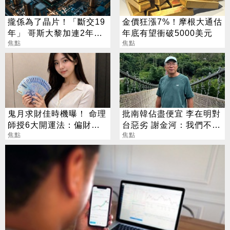
攏係為了晶片！「斷交19
金價狂漲7%！摩根大通估
年」 哥斯大黎加連2年來
年底有望衝破5000美元
台
焦點
焦點
鬼月求財佳時機曝！ 命理
批南韓佔盡便宜 李在明對
師授6大開運法：偏財
台惡劣 謝金河：我們不能
「用想的」就行
焦點
一直挨打
焦點