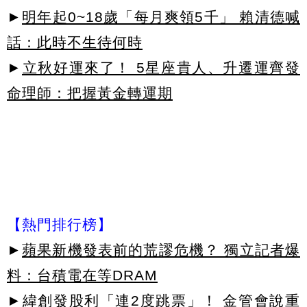
►
明年起0~18歲「每月爽領5千」 賴清德喊
話：此時不生待何時
►
立秋好運來了！ 5星座貴人、升遷運齊發
命理師：把握黃金轉運期
【熱門排行榜】
►
蘋果新機發表前的荒謬危機？ 獨立記者爆
料：台積電在等DRAM
►
緯創發股利「連2度跳票」！ 金管會說重