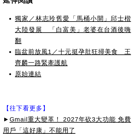
延伸閱讀
獨家／林志玲舊愛「馬桶小開」邱士楷
大陸發展 「白富美」老婆在台酒後嗨
翻
臨盆前放風1／十元挺孕肚狂掃美食 王
齊麟一路緊牽護航
原始連結
【往下看更多】
►
Gmail重大變革！ 2027年砍3大功能 免費
用戶「這好康」不能用了