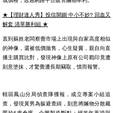
成價格，透過網路平台販售贓物牟利。
★【理財達人秀】投信開鍘 中小不妙? 回血又
解套 清單勝利組
★
直到蘇姓老闆察覺市場上出現與自家高度相似
的神像，還被低價拋售，心生疑竇，親自向直
播主購買比對，發現神像上原有公司戳印竟遭
刻意塗抹，才驚覺遭長期竊取，憤而報警。
轄區鳳山分局偵查隊獲報，成立專案小組追
查，發現黃男為躲避查緝，刻意將贓物分散藏
匿於5處倉庫，企圖製造斷點；經半年蒐證與