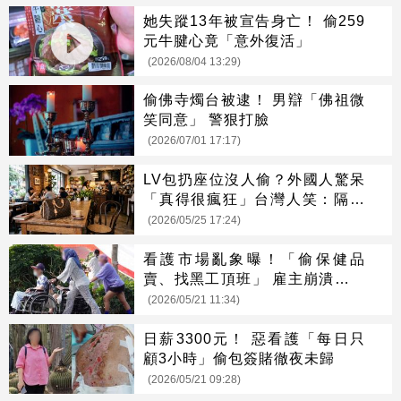
她失蹤13年被宣告身亡！ 偷259
元牛腱心竟「意外復活」
(2026/08/04 13:29)
偷佛寺燭台被逮！ 男辯「佛祖微
笑同意」 警狠打臉
(2026/07/01 17:17)
LV包扔座位沒人偷？外國人驚呆
「真得很瘋狂」台灣人笑：隔壁
會幫忙顧
(2026/05/25 17:24)
看護市場亂象曝！「偷保健品
賣、找黑工頂班」 雇主崩潰怒報
警
(2026/05/21 11:34)
日薪3300元！ 惡看護「每日只
顧3小時」偷包簽賭徹夜未歸
(2026/05/21 09:28)