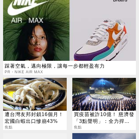
踩著空氣，邁向極限，讓每一步都輕盈有力
PR・NIKE AIR MAX
遭台灣友邦封鎖16個月！
買疫苗被詐10億！ 慈濟發
宏國白蝦出口慘崩43%
「3點聲明」：全力捍衛
焦點
捐款人權益
焦點