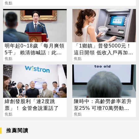
焦點
明年起0~18歲「每月爽領
「1鄉鎮」普發5000元！
5千」 賴清德喊話：此時
這日開領 低收入戶再加碼
不生待何時
焦點
2000元
焦點
緯創發股利「連2度跳
陳時中：高齡勞參率若升
票」！ 金管會說重話了
至25% 可增70萬勞動人
焦點
口
焦點
推薦閱讀