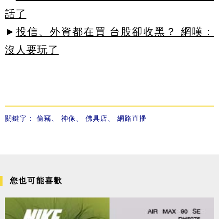
話了
►
投信、外資都在買 台股卻收黑？ 網嘆：
沒人要玩了
關鍵字：
偷竊
、
神像
、
佛具店
、
網路直播
您也可能喜歡