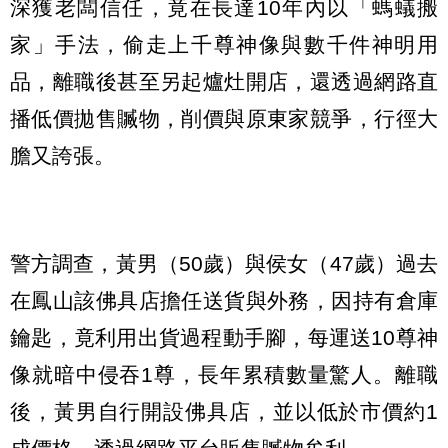
深獲老闆信任，竟在長達10年內以「螞蟻搬
家」手法，偷走上千尊神像與數千件神明用
品，離職後甚至另起爐灶開店，還透過網路直
播低價拋售贓物，削價與原東家競爭，行徑大
膽又誇張。
警方調查，黃男（50歲）與侯女（47歲）過去
在鳳山該佛具店擔任送貨與外務，因持有倉庫
鑰匙，竟利用出貨過程動手腳，每運送10尊神
像就暗中侵吞1尊，長年累積數量驚人。離職
後，黃男自行開設佛具店，並以低於市價約1