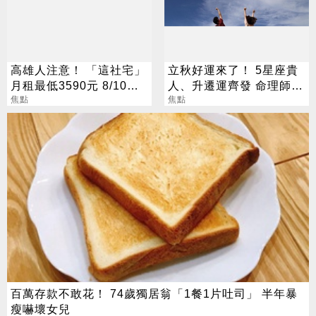
高雄人注意！ 「這社宅」
立秋好運來了！ 5星座貴
月租最低3590元 8/10起
人、升遷運齊發 命理師：
放申請
焦點
把握黃金轉運期
焦點
百萬存款不敢花！ 74歲獨居翁「1餐1片吐司」 半年暴
瘦嚇壞女兒