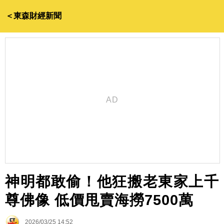
＜東森財經新聞
神明都敢偷！他狂搬老東家上千
尊佛像 低價甩賣海撈7500萬
2026/03/25 14:52