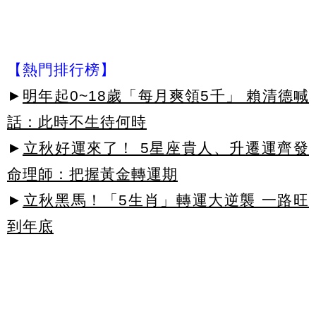
【熱門排行榜】
►
明年起0~18歲「每月爽領5千」 賴清德喊
話：此時不生待何時
►
立秋好運來了！ 5星座貴人、升遷運齊發
命理師：把握黃金轉運期
►
立秋黑馬！「5生肖」轉運大逆襲 一路旺
到年底