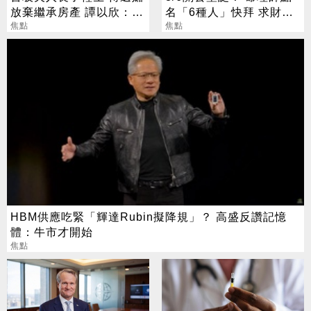
放棄繼承房產 譚以欣：不
名「6種人」快拜 求財求
實內容二次傷害
焦點
職保平安
焦點
HBM供應吃緊「輝達Rubin擬降規」？ 高盛反讚記憶
體：牛市才開始
焦點