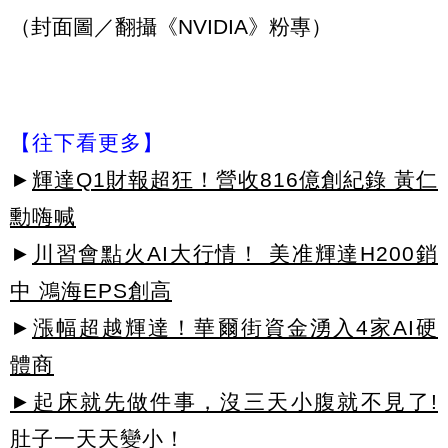
（封面圖／翻攝《NVIDIA》粉專）
【往下看更多】
►
輝達Q1財報超狂！營收816億創紀錄 黃仁
勳嗨喊
►
川習會點火AI大行情！ 美准輝達H200銷
中 鴻海EPS創高
►
漲幅超越輝達！華爾街資金湧入4家AI硬
體商
►起床就先做件事，沒三天小腹就不見了!
肚子一天天變小！