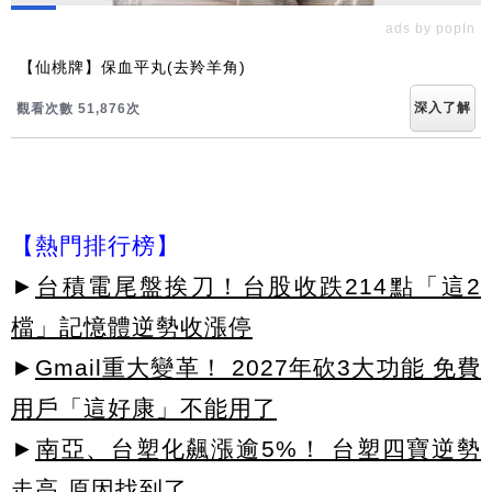
ads by popIn
【仙桃牌】保血平丸(去羚羊角)
深入了解
觀看次數 51,879次
【熱門排行榜】
►
台積電尾盤挨刀！台股收跌214點「這2
檔」記憶體逆勢收漲停
►
Gmail重大變革！ 2027年砍3大功能 免費
用戶「這好康」不能用了
►
南亞、台塑化飆漲逾5%！ 台塑四寶逆勢
走高 原因找到了