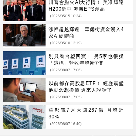
川習會點火AI大行情！ 美准輝達
H200銷中 鴻海EPS創高
(2026/05/15 10:24)
漲幅超越輝達！華爾街資金湧入4
家AI硬體商
(2026/05/10 12:19)
別只看台塑四寶！ 另5家也很猛
「這檔」營收年增衝7倍
(2026/08/07 17:06)
以前都存高股息ETF！ 經歷震盪
他動念想換債 過來人說話了
(2026/08/07 17:05)
華邦電7月大賺267億 月增近
30%
(2026/08/07 16:40)