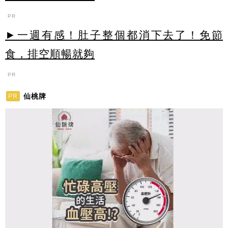
PR
►一週有感！肚子整個都消下去了！免節
食，排空順暢就夠
PR
仙桃牌
PR