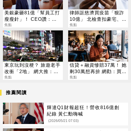
美銀豪砸81億「幫員工打
律師誆慈濟買疫苗「狠詐
瘦瘦針」！ CEO讚：一
10億」 北檢查扣豪宅、搜
項值得的投資
焦點
出158公斤黃金
焦點
東京玩到沒梗？ 旅遊老手
信貸＋融資慘賠37萬！ 她
改衝「2地」 網大推：去
剩30萬想再拚 網勸：買買
了回不來
焦點
ETF就好
焦點
推薦閱讀
輝達Q1財報超狂！營收816億創
紀錄 黃仁勳嗨喊
(2026/05/21 07:03)