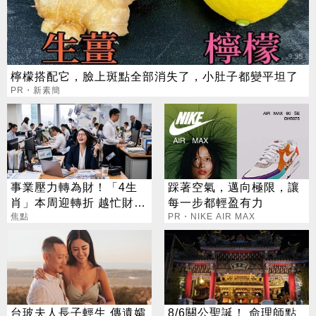
檸檬搭配它，臉上斑點全部消失了，小肚子都變平坦了
PR・新素簡
事業壓力轉為財！「4生
踩著空氣，邁向極限，讓
肖」本周迎轉折 越忙財運
每一步都輕盈有力
越旺
焦點
PR・NIKE AIR MAX
台玻夫人長子輕生 傳遺孀
8/6關公聖誕！ 命理師點