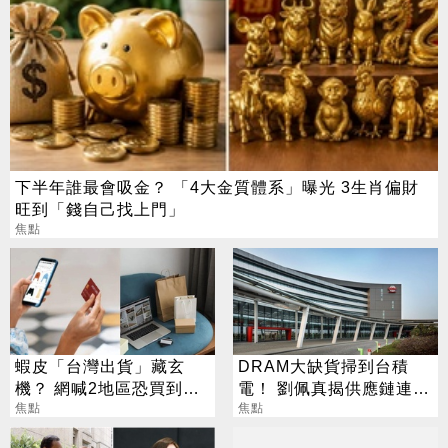
下半年誰最會吸金？ 「4大金質體系」曝光 3生肖偏財
旺到「錢自己找上門」
焦點
蝦皮「台灣出貨」藏玄
DRAM大缺貨掃到台積
機？ 網喊2地區恐買到假
電！ 劉佩真揭供應鏈連鎖
貨 專家揭真相
焦點
效應
焦點