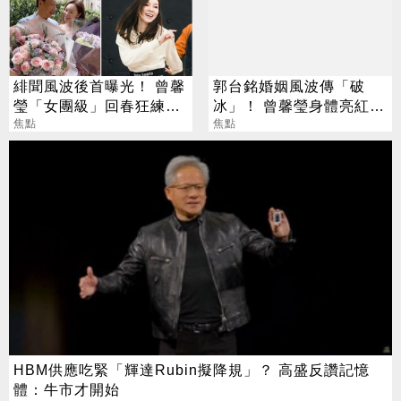
緋聞風波後首曝光！ 曾馨
郭台銘婚姻風波傳「破
瑩「女團級」回春狂練舞
冰」！ 曾馨瑩身體亮紅燈
郭董獨自公園散步
焦點
18年婚姻驚傳出現轉機
焦點
HBM供應吃緊「輝達Rubin擬降規」？ 高盛反讚記憶
體：牛市才開始