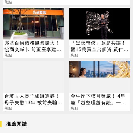
焦點
兆基百億債務風暴擴大！
「黑夜奇俠」竟是共諜！
協商突喊卡 前董座李建成
砸15萬買全台個資 黃仁
遭檢調搜索
焦點
勳、張麗善也受害
焦點
台玻夫人長子驟逝震撼！
金牛座下弦月發威！ 4星
母子失散13年 被前夫騙
座「越整理越有錢」一路
「愛兒已夭折」
焦點
旺運到10月
焦點
推薦閱讀