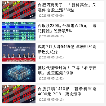
台塑四寶衝了！「新科萬金」又
漲停 台股上漲330點
(2026/08/07 09:09)
台股跌239點 台積電跌25元 「這
記憶體」逆勢噴5%
(2026/08/06 09:12)
鴻海7月大賺9465億 年增54%刷
新歷史紀錄
(2026/08/05 16:01)
擺脫代理轉封裝！ 它靠「看穿玻
璃」 處置照飆2漲停
(2026/08/05 12:42)
台股狂噴1410點！聯發科重返
4000元 PCB一票攻漲停
(2026/08/05 09:13)