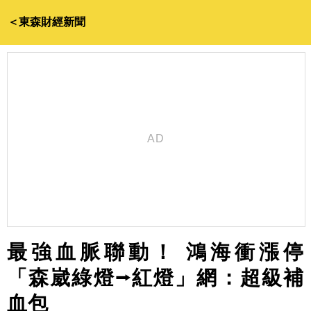
＜東森財經新聞
最強血脈聯動！ 鴻海衝漲停
「森崴綠燈⭢紅燈」網：超級補
血包