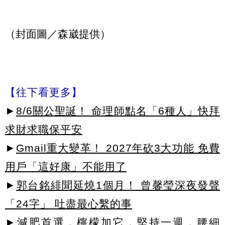
（封面圖／森崴提供）
【往下看更多】
►
8/6關公聖誕！ 命理師點名「6種人」快拜
求財求職保平安
►
Gmail重大變革！ 2027年砍3大功能 免費
用戶「這好康」不能用了
►
郭台銘緋聞延燒1個月！ 曾馨瑩深夜發聲
「24字」 吐盡最心繫的事
►減肥首選，檸檬加它，堅持一週，腰細