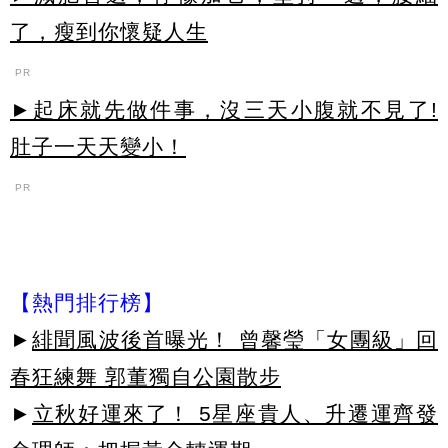
了，瘦到你懷疑人生
PR
►起床就先做件事，沒三天小腹就不見了!
肚子一天天變小！
PR
【熱門排行榜】
►
緋聞風波後首曝光！ 曾馨瑩「女團級」回
春狂練舞 郭董獨自公園散步
►
立秋好運來了！ 5星座貴人、升遷運齊發