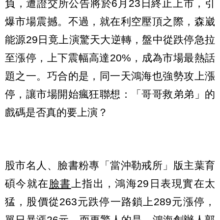
負，遭證交所公告將於6月23日終止上市，引
爆市場震撼。不過，就在利空壓頂之際，森崴
能源29日竟上演驚天大逆轉，盤中從跌停急拉
至漲停，上下震幅高達20%，成為市場最熱話
題之一。巧合的是，同一天鴻海也強勢攻上漲
停，讓市場開始瘋狂聯想：「哥哥救弟弟」的
戲碼是否真的要上演？
股市名人、臉書粉專「當沖勒戒所」版主葉育
碩今就在
臉書
上指出，鴻海29日表現實在太
猛，股價從263元跌停一路鎖上289元漲停，
單日暴漲26元。而更驚人的是，鴻海創辦人郭