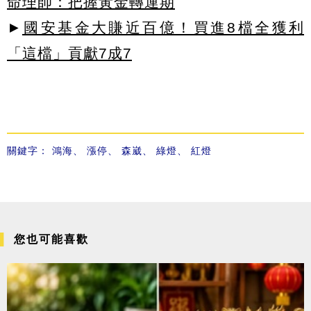
命理師：把握黃金轉運期
►
國安基金大賺近百億！買進8檔全獲利
「這檔」貢獻7成7
關鍵字：
鴻海
、
漲停
、
森崴
、
綠燈
、
紅燈
您也可能喜歡