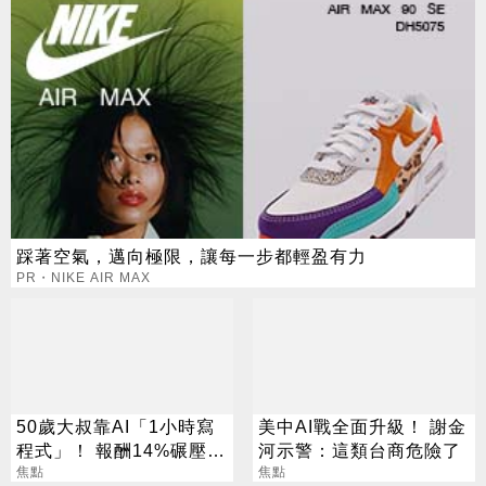
踩著空氣，邁向極限，讓每一步都輕盈有力
PR・NIKE AIR MAX
50歲大叔靠AI「1小時寫
美中AI戰全面升級！ 謝金
程式」！ 報酬14%碾壓標
河示警：這類台商危險了
普 直接辭職去炒股
焦點
焦點