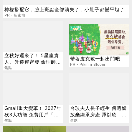
檸檬搭配它，臉上斑點全部消失了，小肚子都變平坦了
PR・新素簡
立秋好運來了！ 5星座貴
帶著皮克敏一起出門吧
人、升遷運齊發 命理師：
PR・Pikmin Bloom
把握黃金轉運期
焦點
Gmail重大變革！ 2027年
台玻夫人長子輕生 傳遺孀
砍3大功能 免費用戶「這
放棄繼承房產 譚以欣：不
好康」不能用了
焦點
實內容二次傷害
焦點