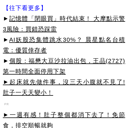
【往下看更多】
►
記憶體「閉眼買」時代結束！ 大摩點示警
3風險：買錯恐踩雷
►
AI妖股恐集體跳水30%？ 晨星點名台積
電：優質倖存者
►
個股：福懋大豆沙拉油出包，王品(2727)
第一時間全面停用下架
►起床就先做件事，沒三天小腹就不見了!
肚子一天天變小！
PR
►一週有感！肚子整個都消下去了！免節
食，排空順暢就夠