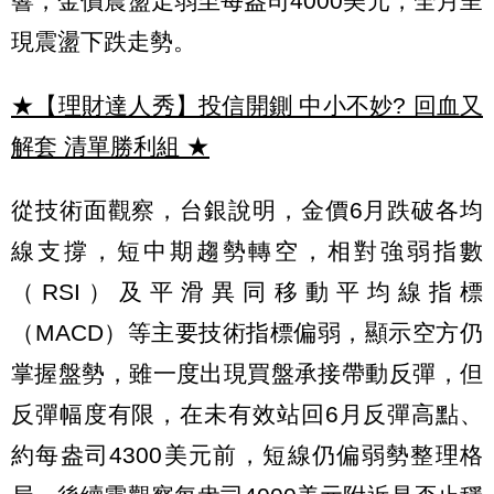
響，金價震盪走弱至每盎司4000美元，全月呈
現震盪下跌走勢。
★【理財達人秀】投信開鍘 中小不妙? 回血又
解套 清單勝利組
★
從技術面觀察，台銀說明，金價6月跌破各均
線支撐，短中期趨勢轉空，相對強弱指數
（RSI）及平滑異同移動平均線指標
（MACD）等主要技術指標偏弱，顯示空方仍
掌握盤勢，雖一度出現買盤承接帶動反彈，但
反彈幅度有限，在未有效站回6月反彈高點、
約每盎司4300美元前，短線仍偏弱勢整理格