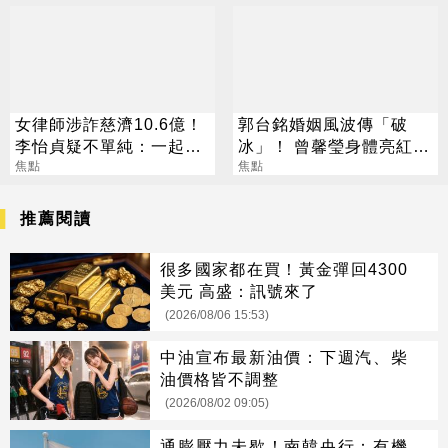
女律師涉詐慈濟10.6億！
郭台銘婚姻風波傳「破
李怡貞疑不單純：一起洗
冰」！ 曾馨瑩身體亮紅燈
錢？
焦點
18年婚姻驚傳出現轉機
焦點
推薦閱讀
很多國家都在買！黃金彈回4300
美元 高盛：訊號來了
(2026/08/06 15:53)
中油宣布最新油價：下週汽、柴
油價格皆不調整
(2026/08/02 09:05)
通膨壓力未歇！南韓央行：有機