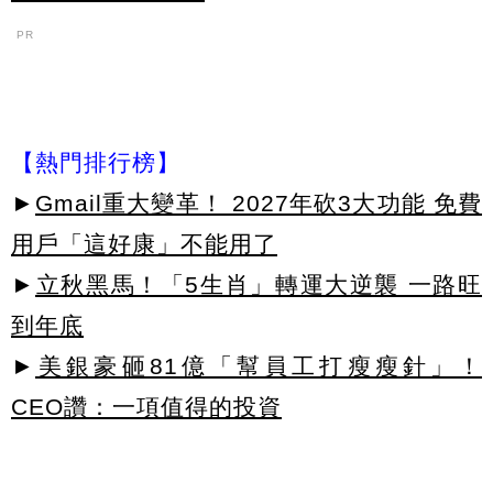
PR
【熱門排行榜】
►
Gmail重大變革！ 2027年砍3大功能 免費
用戶「這好康」不能用了
►
立秋黑馬！「5生肖」轉運大逆襲 一路旺
到年底
►
美銀豪砸81億「幫員工打瘦瘦針」！
CEO讚：一項值得的投資