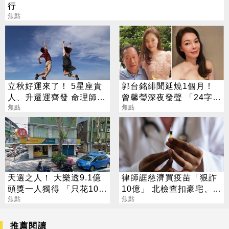
行
焦點
立秋好運來了！ 5星座貴
郭台銘緋聞延燒1個月！
人、升遷運齊發 命理師：
曾馨瑩深夜發聲 「24字」
把握黃金轉運期
焦點
吐盡最心繫的事
焦點
天選之人！ 大樂透9.1億
律師誆慈濟買疫苗「狠詐
頭獎一人獨得 「只花100
10億」 北檢查扣豪宅、搜
元」買法曝光
焦點
出158公斤黃金
焦點
推薦閱讀