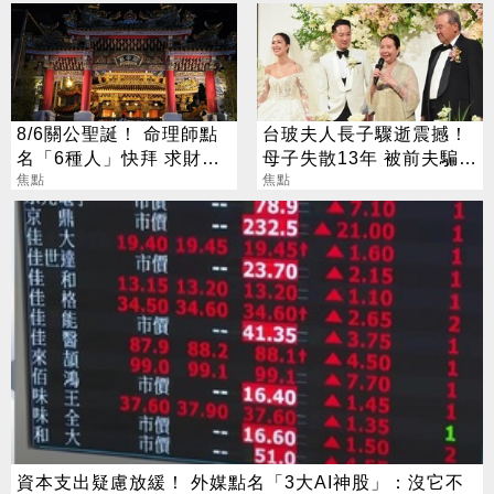
8/6關公聖誕！ 命理師點
台玻夫人長子驟逝震撼！
名「6種人」快拜 求財求
母子失散13年 被前夫騙
職保平安
焦點
「愛兒已夭折」
焦點
資本支出疑慮放緩！ 外媒點名「3大AI神股」：沒它不