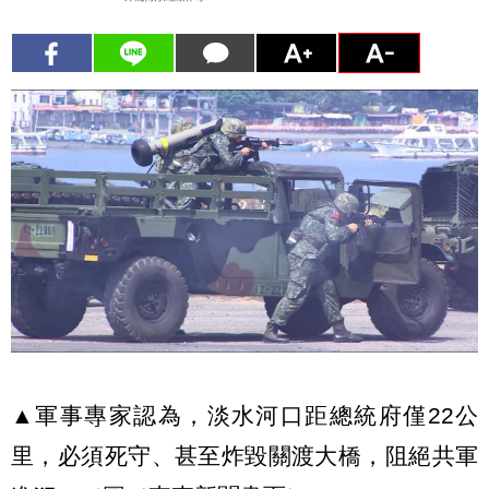
▲軍事專家認為，淡水河口距總統府僅22公
里，必須死守、甚至炸毀關渡大橋，阻絕共軍