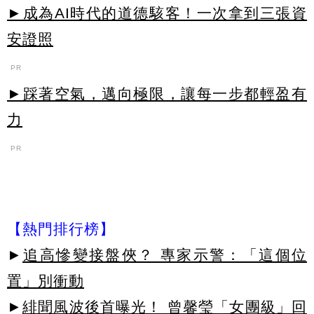
►成為AI時代的道德駭客！一次拿到三張資
安證照
PR
►踩著空氣，邁向極限，讓每一步都輕盈有
力
PR
【熱門排行榜】
►
追高慘變接盤俠？ 專家示警：「這個位
置」別衝動
►
緋聞風波後首曝光！ 曾馨瑩「女團級」回