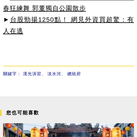
春狂練舞 郭董獨自公園散步
►
台股勁揚1250點！ 網見外資買超驚：有
人在逃
關鍵字：
漢光演習
、
淡水河
、
總統府
您也可能喜歡