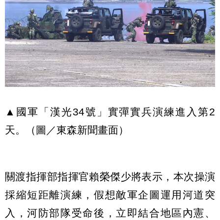
▲國軍「漢光34號」實彈實兵演練進入第2
天。（圖／東森新聞畫面）
關渡指揮部指揮官賴榮傑少將表示，本次操演
採縮短距離演練，假想敵軍企圖運用河道突
入，河防部隊受命後，立即結合地區內憲、