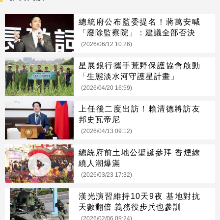
總統府公布監委提名！蔣萬安喊
「廢除監察院」：建議全部否決
(2026/06/12 10:26)
星展銀行攜手荒野保護協會啟動
「生態淡水河守護星計畫」
(2026/04/20 16:59)
上任後二度出訪！賴清德將訪友
邦史瓦帝尼
(2026/04/13 09:12)
總統府前土地公聖誕參拜 香煙繚
繞人潮爆滿
(2026/03/23 17:32)
漢光演習維持10天9夜 基地對抗
天數翻倍 義務役步兵也參訓
(2026/02/06 09:24)