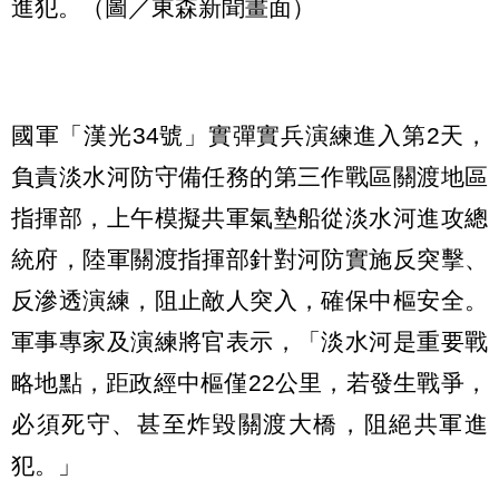
進犯。（圖／東森新聞畫面）
國軍「漢光34號」實彈實兵演練進入第2天，
負責淡水河防守備任務的第三作戰區關渡地區
指揮部，上午模擬共軍氣墊船從淡水河進攻總
統府，陸軍關渡指揮部針對河防實施反突擊、
反滲透演練，阻止敵人突入，確保中樞安全。
軍事專家及演練將官表示，「淡水河是重要戰
略地點，距政經中樞僅22公里，若發生戰爭，
必須死守、甚至炸毀關渡大橋，阻絕共軍進
犯。」