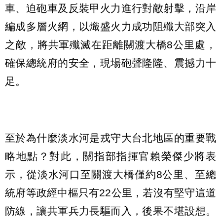
車、迫砲車及反裝甲火力進行對敵射擊，沿岸
編成多層火網，以熾盛火力成功阻殲大部突入
之敵，將共軍殲滅在距離關渡大橋8公里處，
確保總統府的安全，現場砲聲隆隆、震撼力十
足。
至於為什麼淡水河是戎守大台北地區的重要戰
略地點？對此，關指部指揮官賴榮傑少將表
示，從淡水河口至關渡大橋僅約8公里、至總
統府等政經中樞只有22公里，若沒有堅守這道
防線，讓共軍兵力長驅而入，後果不堪設想。