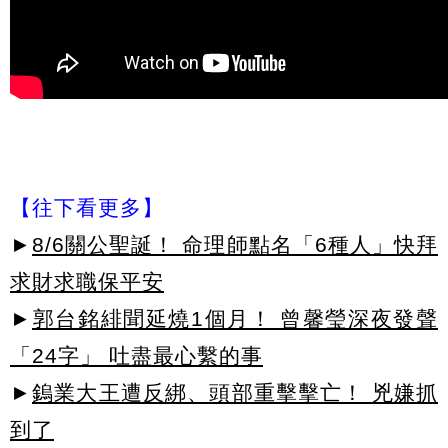
【往下看更多】
►
8/6關公聖誕！ 命理師點名「6種人」快拜
求財求職保平安
►
郭台銘緋聞延燒1個月！ 曾馨瑩深夜發聲
「24字」 吐盡最心繫的事
►
鎢業大王遭反綁、頭部重擊擊亡！ 兇嫌抓
到了