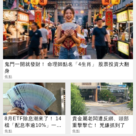
鬼門一開就發財！ 命理師點名「4生肖」 股票投資大翻
身
焦點
8月ETF除息潮來了！ 14
貴金屬老闆遭反綁、頭部
檔「配息率逾10%」一次
重擊擊亡！ 兇嫌抓到了
看
焦點
焦點