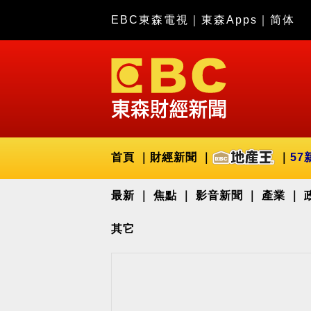
EBC東森電視
｜
東森Apps
｜
简体
首頁
財經新聞
57
最新
焦點
影音新聞
產業
其它