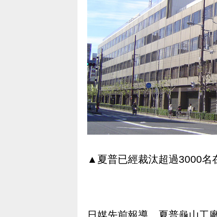
▲夏普已經裁汰超過3000
日媒先前報導，夏普龜山工