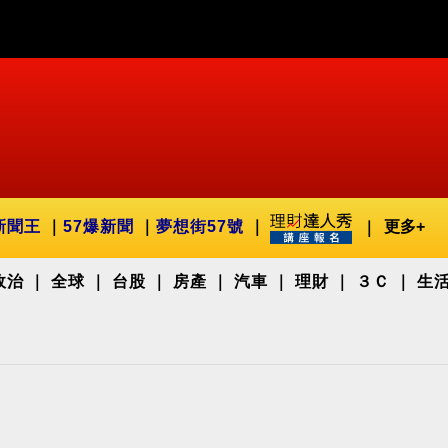
新聞王
57爆新聞
夢想街57號
更多+
政治
全球
台股
房產
汽車
理財
３Ｃ
生