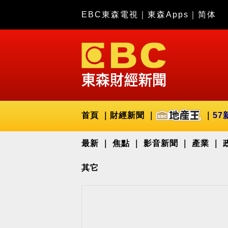
EBC東森電視
｜
東森Apps
｜
简体
首頁
財經新聞
57
最新
焦點
影音新聞
產業
其它