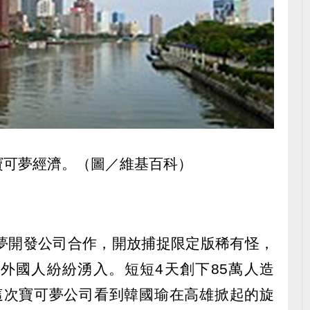
寶可夢經濟。（圖／維基百科）
可夢開發公司合作，開放捕捉限定版稀有怪，
外國人紛紛湧入。短短4天創下85萬人造
這次寶可夢公司看到韓國瑜在高雄掀起的旋