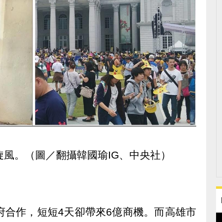
旋風。（圖／翻攝韓國瑜IG、中央社）
府合作，短短4天卻帶來6億商機。而高雄市