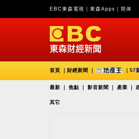
EBC東森電視
｜
東森Apps
｜
简体
首頁
財經新聞
57
最新
焦點
影音新聞
產業
其它