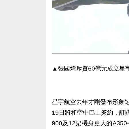
▲張國煒斥資60億元成立星
星宇航空去年才剛發布形象
19日將和空中巴士簽約，訂購
900及12架機身更大的A35