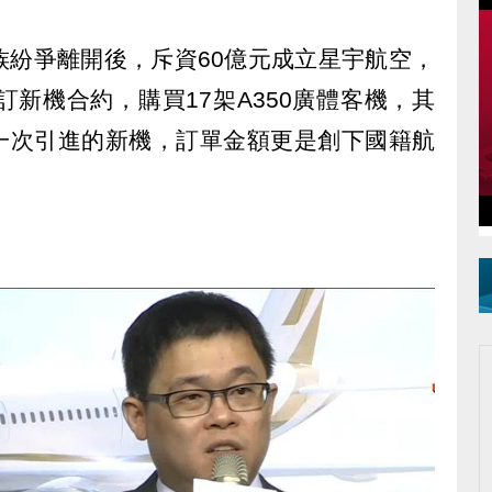
族紛爭離開後，斥資60億元成立星宇航空，
訂新機合約，購買17架A350廣體客機，其
者第一次引進的新機，訂單金額更是創下國籍航
。