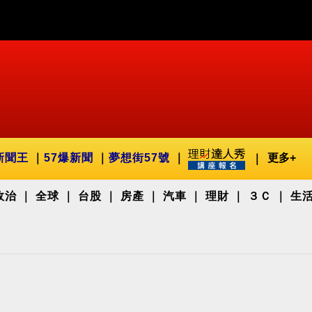
新聞王
57爆新聞
夢想街57號
更多+
政治
全球
台股
房產
汽車
理財
３Ｃ
生