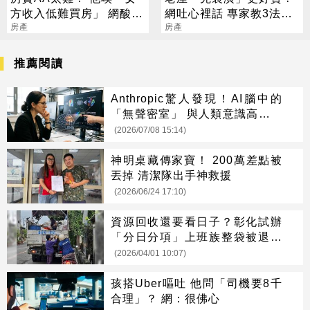
方收入低難買房」 網酸：
網吐心裡話 專家教3法：
高薪也不會選你
房產
買賣雙贏
房產
推薦閱讀
Anthropic驚人發現！AI腦中的
「無聲密室」 與人類意識高度相
似
(2026/07/08 15:14)
神明桌藏傳家寶！ 200萬差點被
丟掉 清潔隊出手神救援
(2026/06/24 17:10)
資源回收還要看日子？彰化試辦
「分日分項」上班族整袋被退超
崩潰
(2026/04/01 10:07)
孩搭Uber嘔吐 他問「司機要8千
合理」？ 網：很佛心