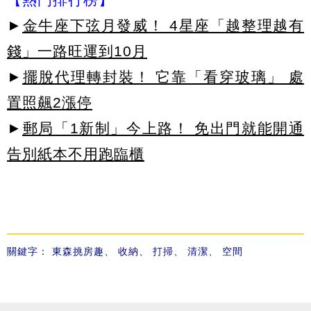
►
金牛座下弦月發威！ 4星座「越整理越有
錢」一路旺運到10月
►
擺脫代理轉封裝！ 它靠「看穿玻璃」 處
置照飆2漲停
►
郵局「1新制」今上路！ 免出門就能開通
告別紙本不用跑臨櫃
關鍵字：
東森挑房趣
、
收納
、
打掃
、
清潔
、
空間