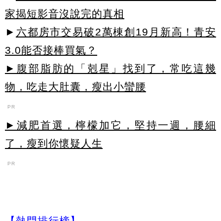
家揭短影音沒說完的真相
►
六都房市交易破2萬棟創19月新高！青安
3.0能否接棒買氣？
►腹部脂肪的「剋星」找到了，常吃這幾
物，吃走大肚囊，瘦出小蠻腰
PR
►減肥首選，檸檬加它，堅持一週，腰細
了，瘦到你懷疑人生
PR
【熱門排行榜】