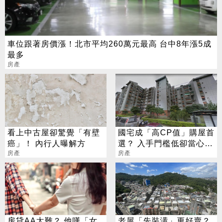
車位跟著房價漲！北市平均260萬元最高 台中8年漲5成
最多
房產
看上中古屋卻驚覺「有壁
國宅成「高CP值」購屋首
癌」！ 內行人曝解方
選？ 入手門檻低卻當心2
房產
大缺點
房產
房貸AA太難？ 他嘆「女
老屋「先裝潢」更好賣？