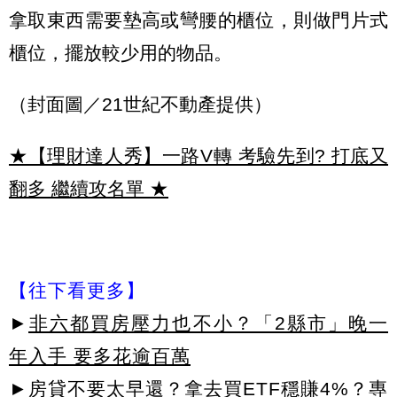
拿取東西需要墊高或彎腰的櫃位，則做門片式
櫃位，擺放較少用的物品。
（封面圖／21世紀不動產提供）
★【理財達人秀】一路V轉 考驗先到? 打底又
翻多 繼續攻名單
★
【往下看更多】
►
非六都買房壓力也不小？「2縣市」晚一
年入手 要多花逾百萬
►
房貸不要太早還？拿去買ETF穩賺4%？專