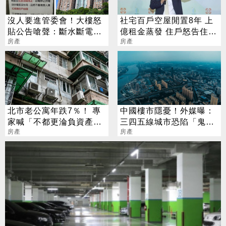
沒人要進管委會！大樓怒
社宅百戶空屋閒置8年 上
貼公告嗆聲：斷水斷電請
億租金蒸發 住戶怒告住都
自理
房產
董座瀆職
房產
北市老公寓年跌7％！ 專
中國樓市隱憂！外媒曝：
家喊「不都更淪負資產」
三四五線城市恐陷「鬼城
網搖頭：蛋黃仍保值
房產
危機」
房產