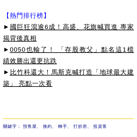
【熱門排行榜】
►
國巨狂瀉逾6成！高盛、花旗喊買進 專家
揭背後真相
►
0050也輸了！ 「存股教父」點名這1檔
績效勝出還更抗跌
►
比竹科還大！馬斯克喊打造「地球最大建
築」 亮點一次看
關鍵字：
預售屋
、
換約
、
轉手
、
打炒房
、
投資客