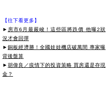
【往下看更多】
►
房市6月最嚴峻！這些區將跌價 他曝2狀
況才會回彈
►
銅板經濟勝！全國娃娃機店破萬間 專家曝
背後盤算
►
胡偉良／疫情下的投資策略 買房還是存現
金？