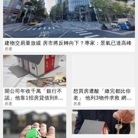
建物交易量放緩 房市將反轉向下？專家：景氣已達高峰
房產
開公司年收千萬「銀行不
想買房遭酸「繳完都比你
認」他靠1招房貸借到8成
老」 他列3物件求救 網嚇
網讚：很棒了
房產
退：全是坑
房產