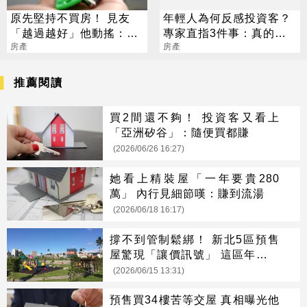
原先堅持不買房！ 見友
年輕人為何反感投資客？
「越過越好」他動搖：是
專家直指3件事：真的太
不是錯過好時機
房產
過分
房產
推薦閱讀
買2間還不夠！ 投資客又看上
「亞洲矽谷」：隨便買都賺
(2026/06/26 16:27)
她看上精裝屋「一年要貴280
萬」 內行見細節嘆：賺到流湯
(2026/06/18 16:17)
撐不到管制鬆綁！ 新北5區預售
屋驚現「讓價訊號」 這區年漲破
三成
(2026/06/15 13:31)
預售買34樓苦等交屋 真相曝光他