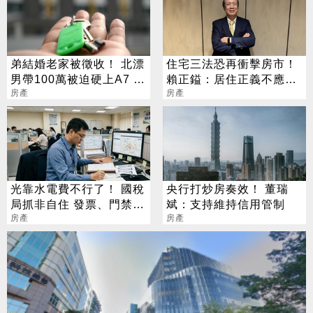
弟結婚老家被徵收！ 北漂
住宅三法恐再衝擊房市！
男帶100萬被迫硬上A7 網
賴正鎰：居住正義不應以
見單價驚呆了
房產
打壓產業為代價
房產
光靠水電費不行了！ 國稅
央行打炒房奏效！ 董瑞
局抓非自住 發票、門禁都
斌：支持維持信用管制
要查
房產
房產