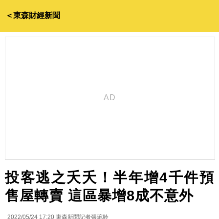
＜東森財經新聞
投客逃之夭夭！半年增4千件預
售屋轉賣 這區暴增8成不意外
2022/05/24 17:20
東森新聞記者張琬聆