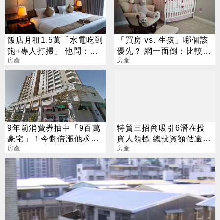
飯店月租1.5萬「水電吃到
「買房 vs. 生孩」哪個該
飽+專人打掃」 他問：幹
優先？ 網一面倒：比較安
嘛買房呢？
房產
全
房產
9年前消費券抽中「9百萬
特貿三招商吸引6潛在投
豪宅」！今翻倍漲他求售
資人領標 總投資額估逾
千萬
房產
265億元
房產