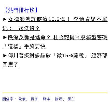
【熱門排行榜】
►
女律師涉詐慈濟10.6億！ 李怡貞疑不單
純：一起洗錢？
►
跌深反彈是逃命？ 杜金龍揭台股箱型密碼
「這檔」手腳要快
►
傳川普擬對多晶矽「徵15%關稅」 經濟部
回應了
關鍵字：
殺價
、
買房
、
謄本
、
購屋
、
屋主