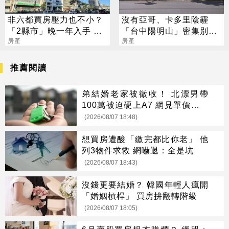
非六都買房壓力也不小？
沒有亞哥、卡多里陰霾
「2縣市」晚一年入手 要
「台中陽明山」密集別墅
多花逾百萬
房產
群仍有人愛
房產
推薦閱讀
弟結婚老家被徵收！ 北漂男帶
100萬被迫硬上A7 網見單價驚呆
了
(2026/08/07 18:48)
想買房遭酸「繳完都比你老」 他
列3物件求救 網嚇退：全是坑
(2026/08/07 18:43)
沒錢更要結婚？ 韓國年輕人瘋開
「婚姻槓桿」 買房拚翻轉階級
(2026/08/07 18:05)