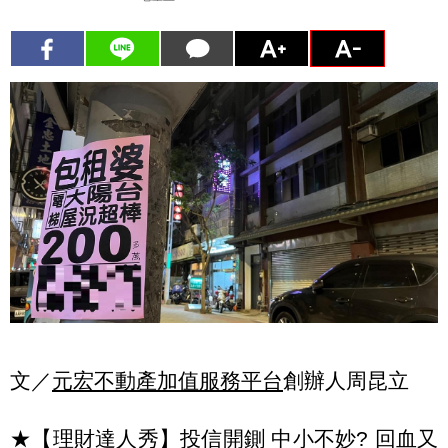
文／
元宏不動產加值服務平台
創辦人周昆立
★【理財達人秀】投信開鍘 中小不妙? 回血又