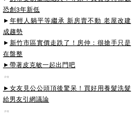
恐創3年新低
►
年輕人躺平等繼承 新房賣不動 老屋改建
成趨勢
►
新竹市區實價走跌了！房仲：很搶手只是
在盤整
►帶著皮克敏一起出門吧
PR
►女友見公公頭頂後驚呆！買好用養髮洗髮
給男友引網議論
PR