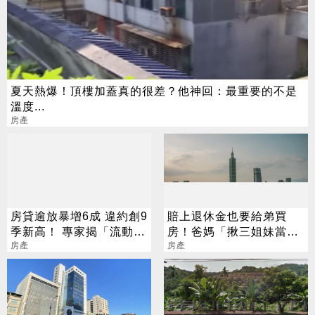
夏天熱爆！頂樓加蓋真的很差？他神回：最重要的不是
溫度...
房產
房貸逾放暴增6成 違約創9
賠上退休金也要給弟買
季新高！ 專家揭「流動危
房！爸媽「揪三姐妹當伏
機四部曲」
房產
弟魔」：沒錢結婚登記就
房產
好