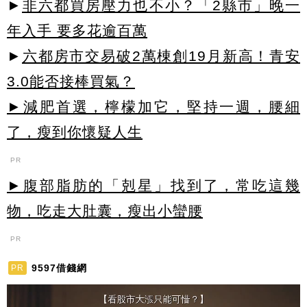
►
非六都買房壓力也不小？「2縣市」晚一
年入手 要多花逾百萬
►
六都房市交易破2萬棟創19月新高！青安
3.0能否接棒買氣？
►減肥首選，檸檬加它，堅持一週，腰細
了，瘦到你懷疑人生
PR
►腹部脂肪的「剋星」找到了，常吃這幾
物，吃走大肚囊，瘦出小蠻腰
PR
9597借錢網
PR