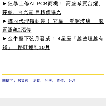
►
狂暴上修AI PCB商機！ 高盛喊買台燿、
臻鼎、台光電 目標價曝光
►
擺脫代理轉封裝！ 它靠「看穿玻璃」 處
置照飆2漲停
►
金牛座下弦月發威！ 4星座「越整理越有
錢」一路旺運到10月
關鍵字：
房貸族
、
房貸
、
利率
、
物價
、
升息