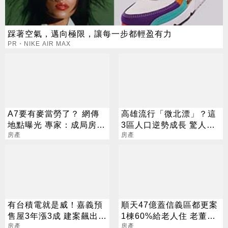
踩著空氣，邁向極限，讓每一步都輕盈有力
PR・NIKE AIR MAX
A7要有麥當勞了？ 網傳
高雄流行「微北漂」？這
地點曝光 專家：成局房市
3區人口逆勢成長 驚人巧
大加分
房產
合都與「它」有關
房產
有台積電就是威！嘉義預
順天47億蓋信義區都更案
售屋3年漲3成 建案飆出5
1棟60%給老人住 老董：
字頭
房產
只能打平獲利
房產