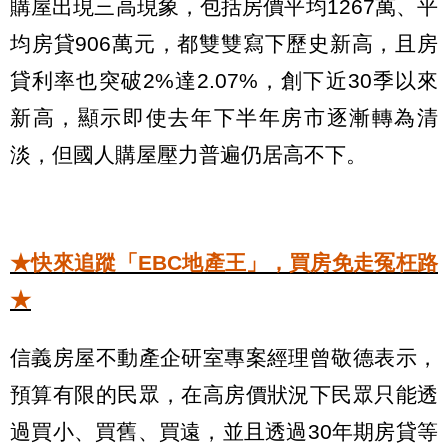
購屋出現三高現象，包括房價平均1267萬、平
均房貸906萬元，都雙雙寫下歷史新高，且房
貸利率也突破2%達2.07%，創下近30季以來
新高，顯示即使去年下半年房市逐漸轉為清
淡，但國人購屋壓力普遍仍居高不下。
★快來追蹤「EBC地產王」，買房免走冤枉路
★
信義房屋不動產企研室專案經理曾敬德表示，
預算有限的民眾，在高房價狀況下民眾只能透
過買小、買舊、買遠，並且透過30年期房貸等