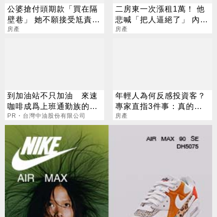
公婆搶付頭期款「買在隔
二房東一次漲租1萬！ 他
壁巷」 她不願接受尪責
悲喊「把人逼絕了」 內行
怪：無理取鬧
房產
嘆：只剩1招
房產
到加油站不只加油 來速
年輕人為何反感投資客？
咖啡成爲上班通勤族的新
專家直指3件事：真的太
選擇
PR・台灣中油股份有限公司
過分
房產