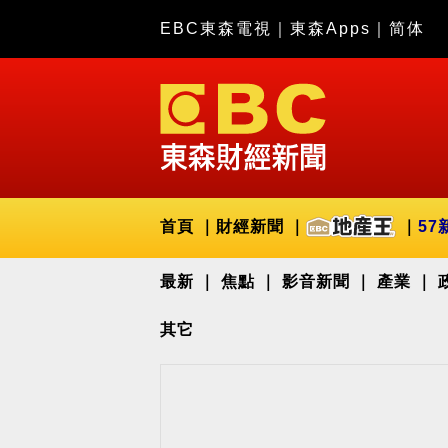
EBC東森電視
｜
東森Apps
｜
简体
首頁
財經新聞
57
最新
焦點
影音新聞
產業
其它