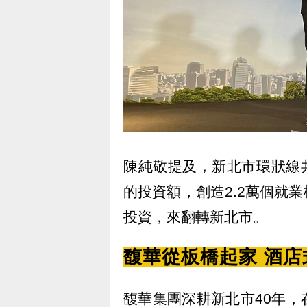
陳純敬提及，新北市環狀線共
的投資額，創造2.2萬個就
投資，來翻轉新北市。
馥華從板橋起家 酒
馥華集團深耕新北市40年