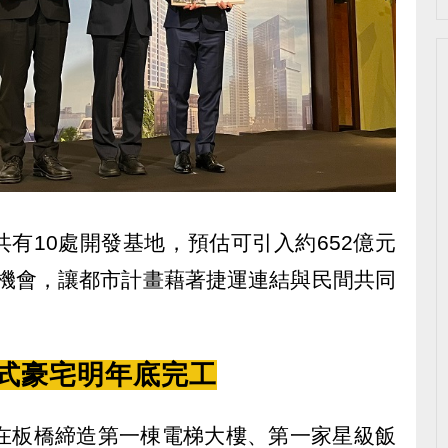
有10處開發基地，預估可引入約652億元
業機會，讓都市計畫藉著捷運連結與民間共同
店式豪宅明年底完工
，在板橋締造第一棟電梯大樓、第一家星級飯