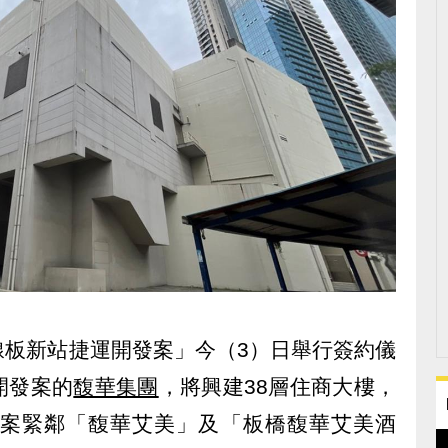
線板新站捷運開發案」今（3）日舉行簽約儀
開發案的
馥華集團
，將興建38層住商大樓，
該案緊鄰「馥華艾美」及「板橋馥華艾美酒