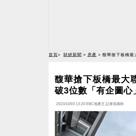
首頁
>
財經新聞
>
房產
> 馥華搶下板橋最
馥華搶下板橋最大
破3位數「有企圖心
2023/10/03 13:20
EBC地產王 記者張琬聆