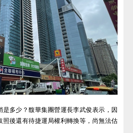
銷是多少？馥華集團營運長李武俊表示，因
取照後還有待捷運局權利轉換等，尚無法估