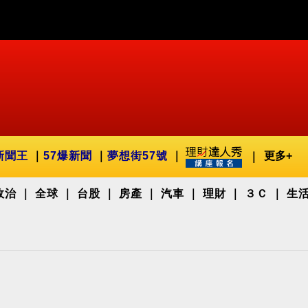
新聞王
57爆新聞
夢想街57號
更多+
政治
全球
台股
房產
汽車
理財
３Ｃ
生