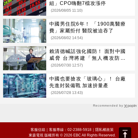
組」CPO嗨翻7檔攻漲停
(2026/08/05 11:10)
中國男住院6年！ 「1900萬醫療
費」家屬拒付 醫院被迫吞了
(2026/08/02 14:54)
賴清德喊話強化國防！ 面對中國
威脅 台灣將建「無人機攻防體
系」
(2026/07/30 12:57)
中國也要搶攻「玻璃心」！ 台廠
先進封裝備戰 加速拚量產
(2026/07/28 13:43)
Recommended by
客服信箱
｜客服專線：02-2388-5918｜
隱私權政策
東森電視 版權所有 © 2026 EBC All Rights Reserved.