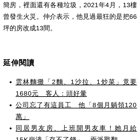
簡房，裡面還有各種垃圾，2021年4月，13樓
曾發生火災。仲介表示，他見過最狂的是把66
坪的房改成13間。
延伸閱讀
雲林麵攤「2麵、1沙拉、1炒菜」竟要
1680元 客人：頭好暈
公司忘了有這員工 他「8個月躺領120
萬」
同居男友房、上班開男友車！她月給
15K崩潰「存不了錢」 兩派戰翻