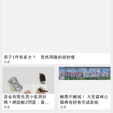
房子1坪有多大？ 竟然用睡的就秒懂
房產
資金有限先買小套房好
離塵不離城！ 大安森林公
嗎？網提醒2問題：最好
園稀有靜巷宅成新寵
不要
房產
房產