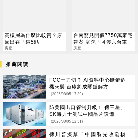
高樓層為什麼比較貴？原
台南驚見開價7750萬豪宅
因出在「這5點」
建案 庭院「可停六台車」
房產
房產
推薦閱讀
FCC一刀切？ AI資料中心斷鏈危
機來襲 台廠將成關鍵解方
(2026/08/05 17:39)
防美國出口管制升級！ 傳三星、
SK海力士測試中國晶片設備
(2026/08/05 12:51)
傳川普擬禁「中國製光收發模