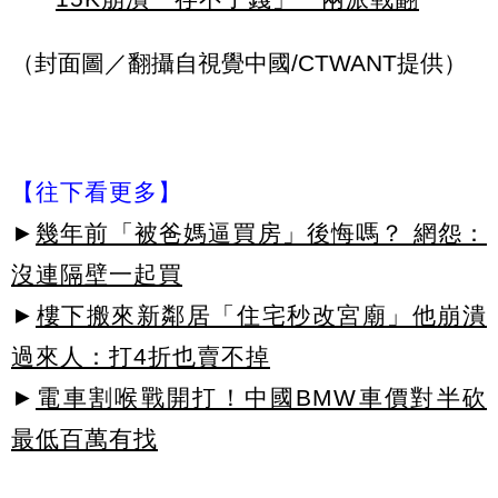
（封面圖／翻攝自視覺中國/CTWANT提供）
【往下看更多】
►
幾年前「被爸媽逼買房」後悔嗎？ 網怨：
沒連隔壁一起買
►
樓下搬來新鄰居「住宅秒改宮廟」他崩潰
過來人：打4折也賣不掉
►
電車割喉戰開打！中國BMW車價對半砍
最低百萬有找