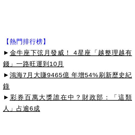
【熱門排行榜】
►
金牛座下弦月發威！ 4星座「越整理越有
錢」一路旺運到10月
►
鴻海7月大賺9465億 年增54%刷新歷史紀
錄
►
彩券百萬大獎誰在中？財政部：「這類
人」占逾6成