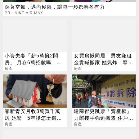
踩著空氣，邁向極限，讓每一步都輕盈有力
PR・NIKE AIR MAX
小資夫妻「薪5萬擁2間
女買房揪同居！男友嫌租
房」 月存6萬招數曝：別
金貴喊搬家 她氣炸：寧可
太早買車
房產
給外人賺
房產
靠新青安月收3萬買千萬
建商都更跳票「賣產權」
房 她驚「5年後怎麼還」
力麒接手強迫搬遷 住戶
內行人：銀行也不傻
房產
怒：住60多年變別人的
房產