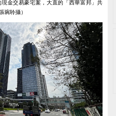
」的現金交易豪宅案，大直的「西華富邦」共
張琬聆攝）