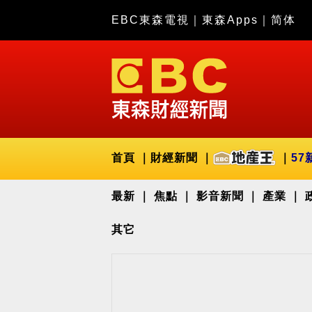
EBC東森電視
｜
東森Apps
｜
简体
首頁
財經新聞
57
最新
焦點
影音新聞
產業
其它