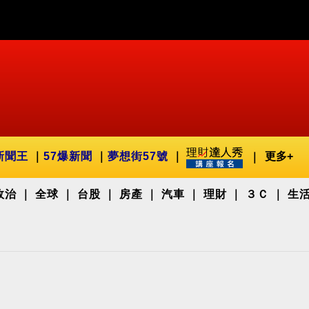
新聞王
57爆新聞
夢想街57號
更多+
政治
全球
台股
房產
汽車
理財
３Ｃ
生