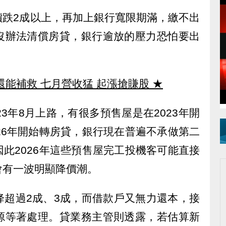
價跌2成以上，再加上銀行寬限期滿，繳不出
沒辦法清償房貸，銀行逾放的壓力恐怕要出
還能補救 七月營收猛 起漲搶賺股
★
3年8月上路，有很多預售屋是在2023年開
26年開始轉房貸，銀行現在普遍不承做第二
此2026年這些預售屋完工投機客可能直接
會有一波明顯降價潮。
降超過2成、3成，而借款戶又無力還本，接
源等著處理。貸業務主管則透露，若估算新