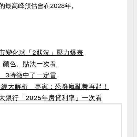
的最高峰預估會在2028年。
）
市變化球「2狀況」壓力爆表
、顏色、貼法一次看
 3特徵中了一定雷
、產經大解析 專家：恐群魔亂舞再起！
大銀行「2025年房貸利率」一次看