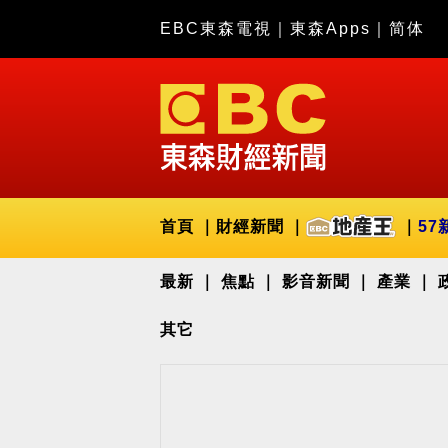
EBC東森電視
｜
東森Apps
｜
简体
首頁
財經新聞
57
最新
焦點
影音新聞
產業
其它