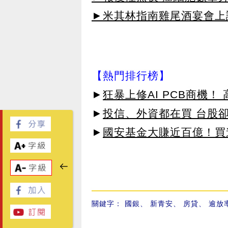
►米其林指南雞尾酒宴會上讓
【熱門排行榜】
►
狂暴上修AI PCB商機
►
投信、外資都在買 台股
►
國安基金大賺近百億！買進
關鍵字：
國銀
、
新青安
、
房貸
、
逾放