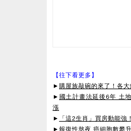
【往下看更多】
►
購屋族敲碗的來了！各大銀
►
國土計畫法延後6年 土
漲
►
「這2生肖」買房動能強
►報復性熬夜 癌細胞數攀