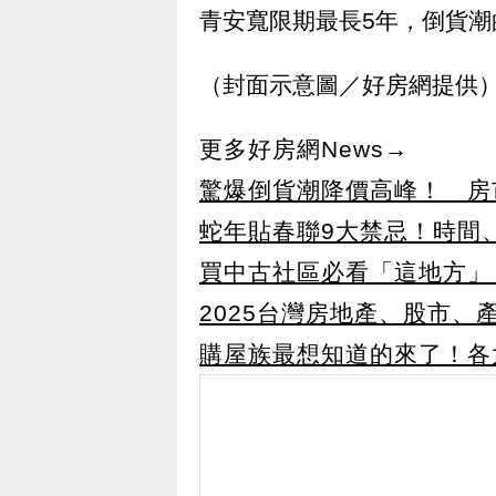
青安寬限期最長5年，倒貨潮
（封面示意圖／好房網提供
更多好房網News→
驚爆倒貨潮降價高峰！ 房
蛇年貼春聯9大禁忌！時間
買中古社區必看「這地方」
2025台灣房地產、股市
購屋族最想知道的來了！各