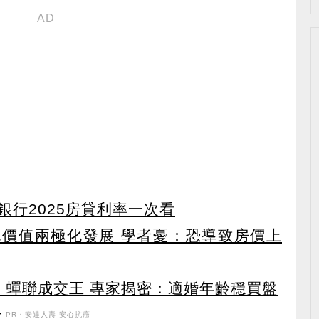
行2025房貸利率一次看
地價值兩極化發展 學者憂：恐導致房價上
！蟬聯成交王 專家揭密：適婚年齡穩買盤
升
PR・安達人壽 安心抗癌