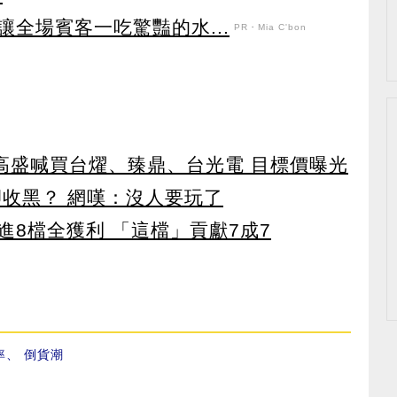
全場賓客一吃驚豔的水...
PR・Mia C'bon
！ 高盛喊買台燿、臻鼎、台光電 目標價曝光
卻收黑？ 網嘆：沒人要玩了
8檔全獲利 「這檔」貢獻7成7
率
、
倒貨潮