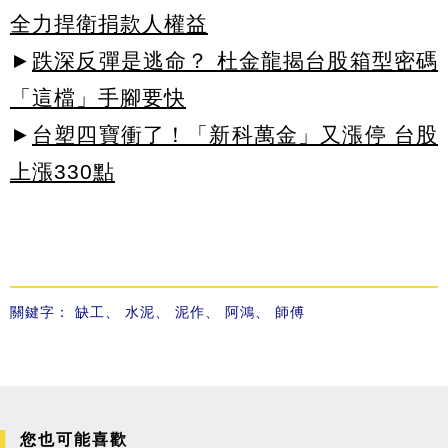
全力捍衛捐款人權益
►
跌深反彈是逃命？ 杜金龍揭台股箱型密碼
「這檔」手腳要快
►
台塑四寶衝了！「新科萬金」又漲停 台股
上漲330點
關鍵字：
缺工
、
水泥
、
泥作
、
阿鴻
、
師傅
您也可能喜歡