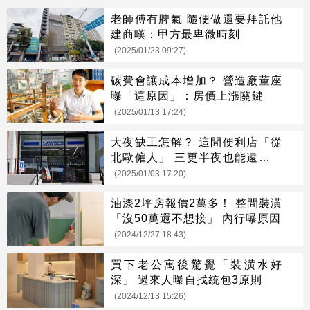
老師傅有脾氣 隨便做還要拜託他
建商嘆：甲方最卑微時刻
(2025/01/23 09:27)
碳費會讓成本增加？ 營造廠董座
曝「這原因」：房價上漲關鍵
(2025/01/13 17:24)
大夜缺工怎解？ 這間便利店「從
北歐僱人」 三更半夜也能遠端結
帳
(2025/01/03 17:20)
油漆2坪房報價2萬多！ 整間裝潢
「沒50萬還不想接」 內行曝原因
(2024/12/27 18:43)
買下老公寓後驚覺「裝潢水好
深」 過來人曝自找統包3原則
(2024/12/13 15:26)