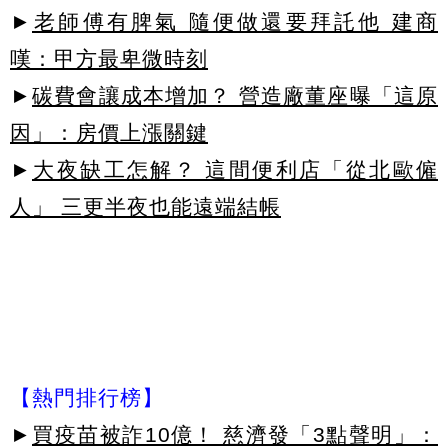
►
老師傅有脾氣 隨便做還要拜託他 建商
嘆：甲方最卑微時刻
►
碳費會讓成本增加？ 營造廠董座曝「這原
因」：房價上漲關鍵
►
大夜缺工怎解？ 這間便利店「從北歐僱
人」 三更半夜也能遠端結帳
【熱門排行榜】
►
買疫苗被詐10億！ 慈濟發「3點聲明」：