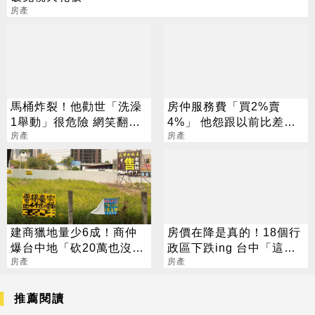
房產
馬桶炸裂！他勸世「洗澡
房仲服務費「買2%賣
1舉動」很危險 網笑翻：
4%」 他怨跟以前比差太
一代神機
房產
多 內行曝原因：黑幕重重
房產
建商獵地量少6成！商仲
房價在降是真的！18個行
爆台中地「砍20萬也沒人
政區下跌ing 台中「這地
買」
房產
方」價跌近3成
房產
推薦閱讀