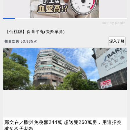
ads by popIn
【仙桃牌】保血平丸(去羚羊角)
深入了解
觀看次數 53,935次
鄭文在／贈與免稅額244萬 想送兒260萬房…用這招突
破免稅天花板