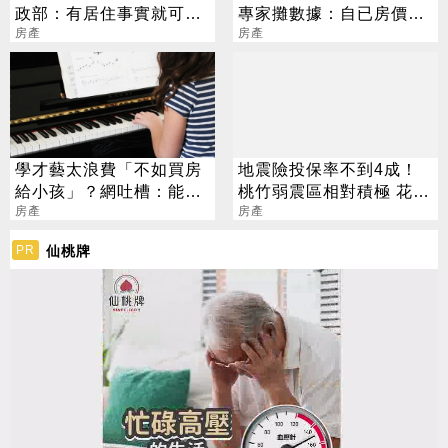
政部：有居住事實就可遷
專家攤數據：自已房價自
入
房產
己炒
房產
學才藝太浪費「不如買房
地震險投保率不到4成！
給小孩」？網吐槽：能買
桃竹弱震區相對積極 花蓮
房就不差這點錢
房產
僅30%
房產
仙桃牌
PR