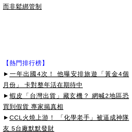
而非鬆綁管制
【熱門排行榜】
►
一年出國4次！ 他曝安排旅遊「黃金4個
月份」 卡對整年活在期待中
►
蝦皮「台灣出貨」藏玄機？ 網喊2地區恐
買到假貨 專家揭真相
►
CCL火燒上游！ 「化學老手」被逼成神隊
友 5台廠默默發財