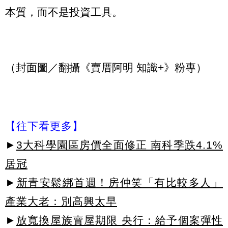
本質，而不是投資工具。
（封面圖／翻攝《賣厝阿明 知識+》粉專）
【往下看更多】
►
3大科學園區房價全面修正 南科季跌4.1%
居冠
►
新青安鬆綁首週！房仲笑「有比較多人」
產業大老：別高興太早
►
放寬換屋族賣屋期限 央行：給予個案彈性