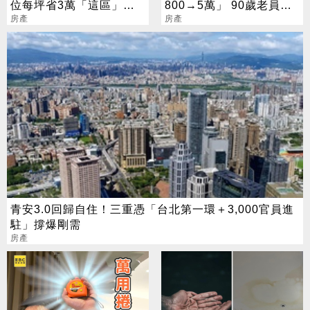
位每坪省3萬「這區」晚2
800→5萬」 90歲老員工
年買貴3成
房產
付不出
房產
青安3.0回歸自住！三重憑「台北第一環＋3,000官員進
駐」撐爆剛需
房產