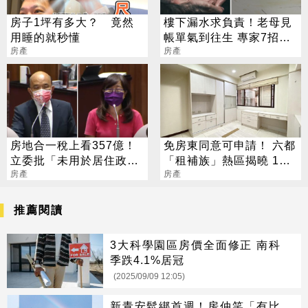
房子1坪有多大？ 竟然
樓下漏水求負責！老母見
用睡的就秒懂
帳單氣到往生 專家7招教
房產
戰：保障自身權益
房產
房地合一稅上看357億！
免房東同意可申請！ 六都
立委批「未用於居住政
「租補族」熱區揭曉 1縣
策」 蘇貞昌語塞
房產
市居冠
房產
推薦閱讀
3大科學園區房價全面修正 南科
季跌4.1%居冠
(2025/09/09 12:05)
新青安鬆綁首週！房仲笑「有比