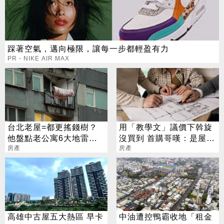
踩著空氣，邁向極限，讓每一步都輕盈有力
PR・NIKE AIR MAX
台北老屋=都更搖錢樹？
用「教學文」議價下斡旋
他盤點老公寓6大地雷：
沒買到 首購哥嘆：是屋主
別當接盤俠
房產
太貪還是我做錯？
房產
高雄中古屋五大熱區 早卡
中油遭控鴨霸收地「租金