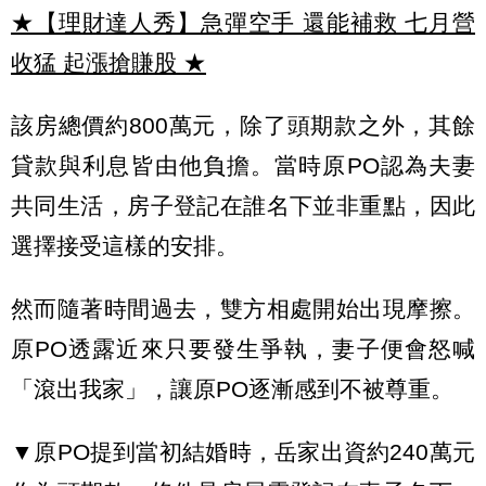
★【理財達人秀】急彈空手 還能補救 七月營
收猛 起漲搶賺股
★
該房總價約800萬元，除了頭期款之外，其餘
貸款與利息皆由他負擔。當時原PO認為夫妻
共同生活，房子登記在誰名下並非重點，因此
選擇接受這樣的安排。
然而隨著時間過去，雙方相處開始出現摩擦。
原PO透露近來只要發生爭執，妻子便會怒喊
「滾出我家」，讓原PO逐漸感到不被尊重。
▼原PO提到當初結婚時，岳家出資約240萬元