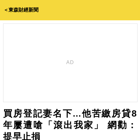
＜東森財經新聞
買房登記妻名下...他苦繳房貸8
年屢遭嗆「滾出我家」 網勸：
提早止損