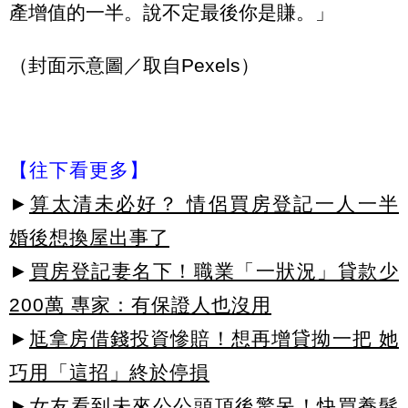
產增值的一半。說不定最後你是賺。」
（封面示意圖／取自Pexels）
【往下看更多】
►
算太清未必好？ 情侶買房登記一人一半
婚後想換屋出事了
►
買房登記妻名下！職業「一狀況」貸款少
200萬 專家：有保證人也沒用
►
尪拿房借錢投資慘賠！想再增貸拗一把 她
巧用「這招」終於停損
►女友看到未來公公頭頂後驚呆！快買養髮