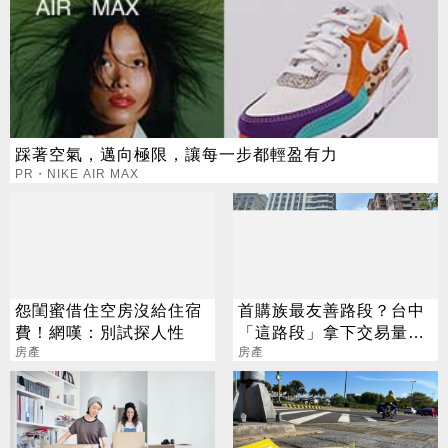
踩著空氣，邁向極限，讓每一步都輕盈有力
PR・NIKE AIR MAX
怨閨蜜借住空房沒給住宿
首購族最友善路段？台中
費！網嘆：別試探人性
「這路段」拿下交易量冠
房產
軍
房產