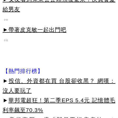
給男友
PR
►帶著皮克敏一起出門吧
PR
【熱門排行榜】
►
投信、外資都在買 台股卻收黑？ 網嘆：
沒人要玩了
►
華邦電超狂！第二季EPS 5.4元 記憶體毛
利率飆至70.3%