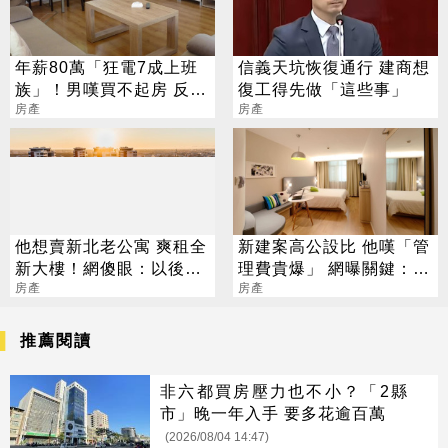
年薪80萬「狂電7成上班
信義天坑恢復通行 建商想
族」！男嘆買不起房 反遭
復工得先做「這些事」
網噴爆
房產
房產
他想賣新北老公寓 爽租全
新建案高公設比 他嘆「管
新大樓！網傻眼：以後小
理費貴爆」 網曝關鍵：人
孩會恨你
房產
事費用是主因
房產
推薦閱讀
非六都買房壓力也不小？「2縣
市」晚一年入手 要多花逾百萬
(2026/08/04 14:47)