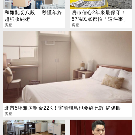
和雜亂切八段 秒懂年終
房市信心2年來最保守！
超強收納術
57%民眾都怕「這件事」
房產
房產
北市5坪雅房租金22K！窗前餵鳥也要經允許 網傻眼
房產