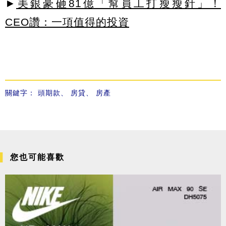
►
美銀豪砸81億「幫員工打瘦瘦針」！
CEO讚：一項值得的投資
關鍵字：
頭期款
、
房貸
、
房產
您也可能喜歡