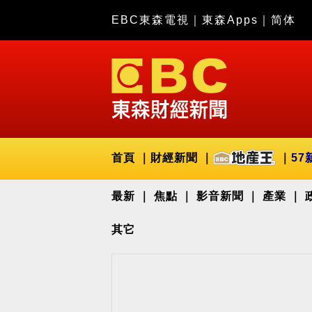
EBC東森電視
｜
東森Apps
｜
简体
首頁
財經新聞
57
最新
焦點
影音新聞
產業
其它