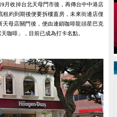
前9月收掉台北天母門市後，再傳台中中港店
年底租約到期後便要拆樓蓋房，未來街邊店僅
斯天母店關門後，便由連鎖咖啡龍頭星巴克
露天咖啡」，目前已成為打卡名點。