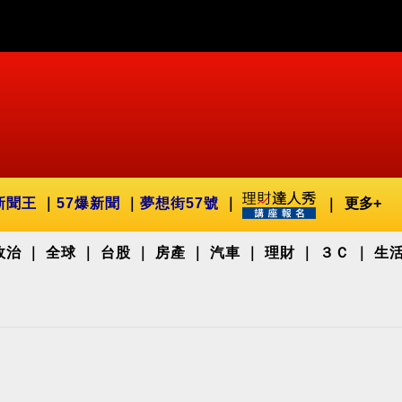
新聞王
57爆新聞
夢想街57號
更多+
政治
全球
台股
房產
汽車
理財
３Ｃ
生