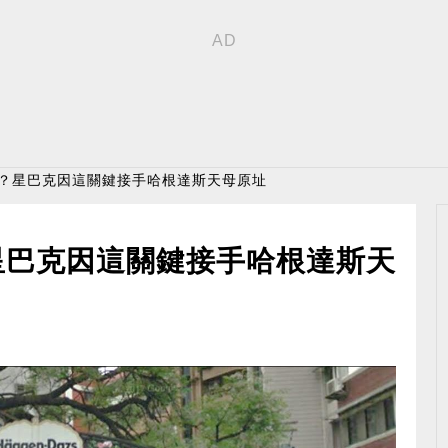
怕？星巴克因這關鍵接手哈根達斯天母原址
星巴克因這關鍵接手哈根達斯天