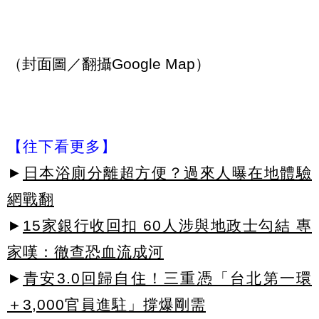
（封面圖／翻攝Google Map）
【往下看更多】
►
日本浴廁分離超方便？過來人曝在地體驗
網戰翻
►
15家銀行收回扣 60人涉與地政士勾結 專
家嘆：徹查恐血流成河
►
青安3.0回歸自住！三重憑「台北第一環
＋3,000官員進駐」撐爆剛需