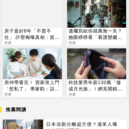
房子蓋好8年「不賣不
遺囑寫給你就萬無一失？
住」 許聖梅曝真相：貧富
她眼睜睜看「看護變繼
差距真的太大
房產
母」搬走千萬遺產
房產
房仲帶看完！ 買家突上門
科技業男年薪130萬「慘
「想私了」 專家勸：誤觸
成月光族」！網見開銷
1事恐賠償
房產
嘆：很正常
房產
推薦閱讀
日本浴廁分離超方便？過來人曝