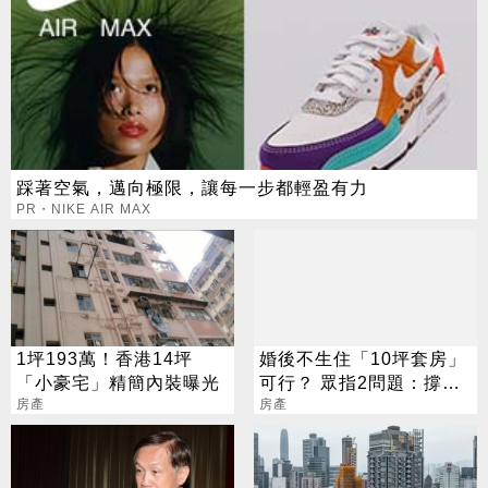
踩著空氣，邁向極限，讓每一步都輕盈有力
PR・NIKE AIR MAX
1坪193萬！香港14坪
婚後不生住「10坪套房」
「小豪宅」精簡內裝曝光
可行？ 眾指2問題：撐不
房產
久
房產