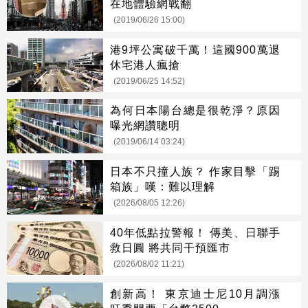
在地體驗網戰翻
(2019/06/26 15:00)
港9坪公寓破千萬！這國900萬退
休宅港人瘋搶
(2019/06/25 14:52)
為何日本陽台總是很乾淨？原因
曝光網讚聰明
(2019/06/14 03:24)
日本不只撞人族？ 作家目擊「踢
箱族」嘆：難以理解
(2026/08/05 12:26)
40年低點拉警報！ 傳美、日聯手
救日圓 將共同干預匯市
(2026/08/02 11:21)
創新高！ 東京迪士尼10月調漲