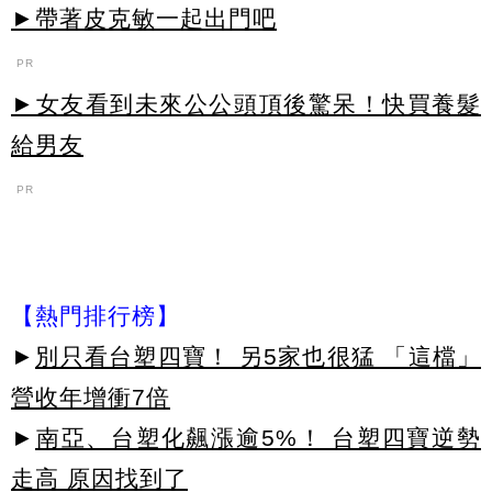
►帶著皮克敏一起出門吧
PR
►女友看到未來公公頭頂後驚呆！快買養髮
給男友
PR
【熱門排行榜】
►
別只看台塑四寶！ 另5家也很猛 「這檔」
營收年增衝7倍
►
南亞、台塑化飆漲逾5%！ 台塑四寶逆勢
走高 原因找到了