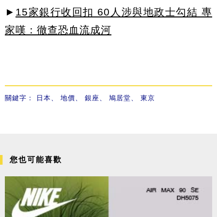
►
15家銀行收回扣 60人涉與地政士勾結 專
家嘆：徹查恐血流成河
關鍵字：
日本
、
地價
、
銀座
、
鳩居堂
、
東京
您也可能喜歡