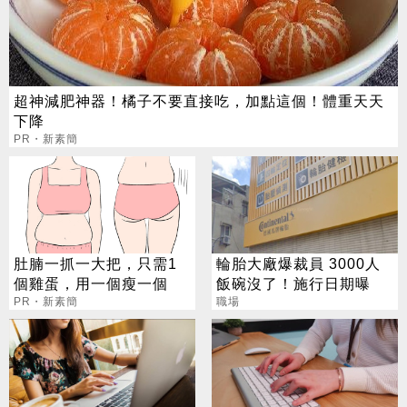
超神減肥神器！橘子不要直接吃，加點這個！體重天天
下降
PR・新素簡
肚腩一抓一大把，只需1
輪胎大廠爆裁員 3000人
個雞蛋，用一個瘦一個
飯碗沒了！施行日期曝
PR・新素簡
職場