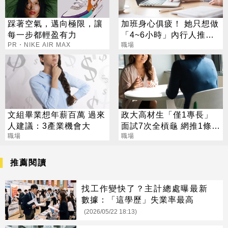
踩著空氣，邁向極限，讓
加班身心俱疲！ 她只想做
每一步都輕盈有力
「4~6小時」內行人推這
PR・NIKE AIR MAX
行：月收10萬
職場
文組畢業想年薪百萬 過來
政大高材生「僅1專長」
人建議：3產業機會大
面試7次全槓龜 網推1條
職場
路：可年薪百萬
職場
推薦閱讀
找工作變快了？主計總處曝最新
數據：「這學歷」失業率最高
(2026/05/22 18:13)