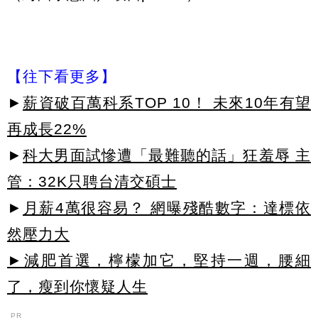
【往下看更多】
►
薪資破百萬科系TOP 10！ 未來10年有望
再成長22%
►
科大男面試慘遭「最難聽的話」狂羞辱 主
管：32K只聘台清交碩士
►
月薪4萬很容易？ 網曝殘酷數字：達標依
然壓力大
►減肥首選，檸檬加它，堅持一週，腰細
了，瘦到你懷疑人生
PR