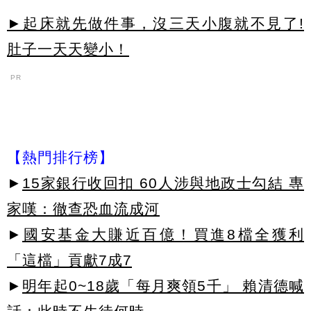
►起床就先做件事，沒三天小腹就不見了!
肚子一天天變小！
PR
【熱門排行榜】
►
15家銀行收回扣 60人涉與地政士勾結 專
家嘆：徹查恐血流成河
►
國安基金大賺近百億！買進8檔全獲利
「這檔」貢獻7成7
►
明年起0~18歲「每月爽領5千」 賴清德喊