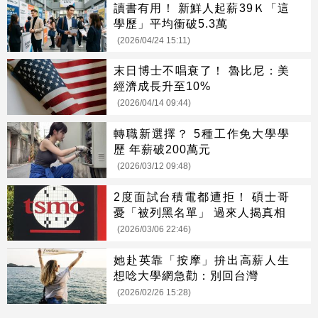
讀書有用！ 新鮮人起薪39Ｋ「這
學歷」平均衝破5.3萬
(2026/04/24 15:11)
末日博士不唱衰了！ 魯比尼：美
經濟成長升至10%
(2026/04/14 09:44)
轉職新選擇？ 5種工作免大學學
歷 年薪破200萬元
(2026/03/12 09:48)
2度面試台積電都遭拒！ 碩士哥
憂「被列黑名單」 過來人揭真相
(2026/03/06 22:46)
她赴英靠「按摩」拚出高薪人生
想唸大學網急勸：別回台灣
(2026/02/26 15:28)