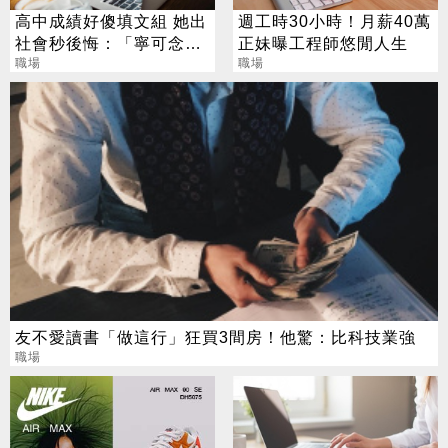
高中成績好傻填文組 她出
週工時30小時！月薪40萬
社會秒後悔：「寧可念爛
正妹曝工程師悠閒人生
理工」
職場
職場
友不愛讀書「做這行」狂買3間房！他驚：比科技業強
職場