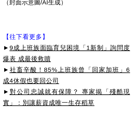
（封面示意圖/AI生成）
【往下看更多】
►
9成上班族面臨育兒困境「1新制」詢問度
爆表 成最後救贖
►
社畜辛酸！85%上班族曾「回家加班」6
成4休假也要回公司
►
對公司忠誠就有保障？ 專家揭「殘酷現
實」：別讓薪資成唯一生存稻草