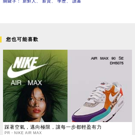
關鍵字：
新鮮人
、
薪資
、
學歷
、
讀書
您也可能喜歡
踩著空氣，邁向極限，讓每一步都輕盈有力
PR・NIKE AIR MAX