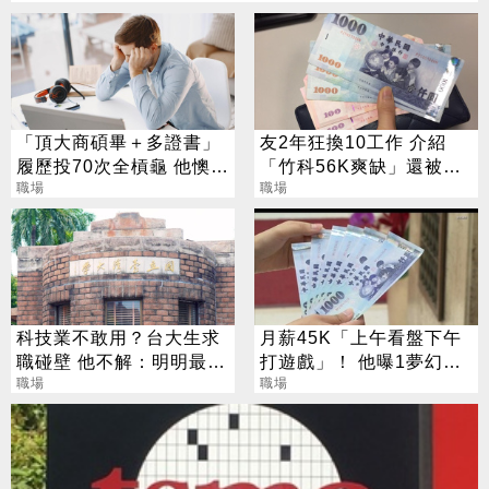
「頂大商碩畢＋多證書」
友2年狂換10工作 介紹
履歷投70次全槓龜 他懊
「竹科56K爽缺」還被嫌
惱：竹科夢碎了
職場
他氣炸：沒救了
職場
科技業不敢用？台大生求
月薪45K「上午看盤下午
職碰壁 他不解：明明最優
打遊戲」！ 他曝1夢幻職
秀
職場
業 網嘆：比保全爽
職場