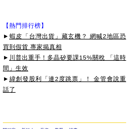
【熱門排行榜】
►
蝦皮「台灣出貨」藏玄機？ 網喊2地區恐
買到假貨 專家揭真相
►
川普出重手！多晶矽要課15%關稅 「這時
間」生效
►
緯創發股利「連2度跳票」！ 金管會說重
話了