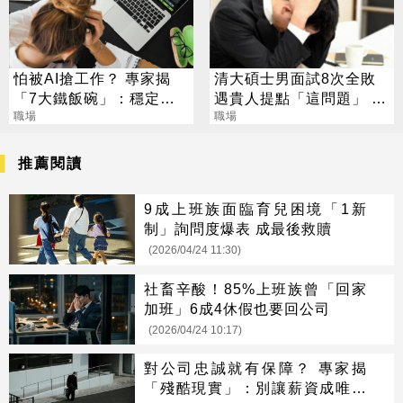
怕被AI搶工作？ 專家揭
清大碩士男面試8次全敗
「7大鐵飯碗」：穩定又
遇貴人提點「這問題」 秒
高薪
職場
被錄取
職場
推薦閱讀
9成上班族面臨育兒困境「1新
制」詢問度爆表 成最後救贖
(2026/04/24 11:30)
社畜辛酸！85%上班族曾「回家
加班」6成4休假也要回公司
(2026/04/24 10:17)
對公司忠誠就有保障？ 專家揭
「殘酷現實」：別讓薪資成唯一