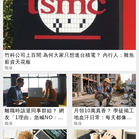
竹科公司上百間 為何大家只想進台積電？ 內行人：雜魚
薪資天花板
職場
離職時該退同事群組？ 網
月領10萬真香？ 學徒揭工
友「1理由」急喊NO：留
地血汗日常：每天都像透
著很好用
職場
支生命
職場