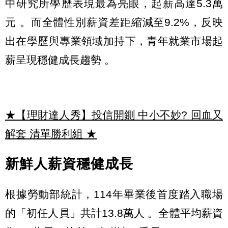
中研究所學歷表現最為亮眼，起薪高達5.3萬
元 。而全體性別薪資差距縮減至9.2%，反映
出在學歷與專業領域加持下，青年就業市場起
薪呈現穩健成長趨勢 。
★【理財達人秀】投信開鍘 中小不妙? 回血又
解套 清單勝利組
★
新鮮人薪資穩健成長
根據勞動部統計，114年畢業後首度踏入職場
的「初任人員」共計13.8萬人 。全體平均薪資