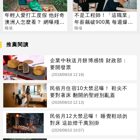
年輕人愛打工度假 他好奇
不是工程師！「這職業」
澳洲人怎麼看？ 網曝殘酷
年薪飆破900萬 每週爆肝
現實
職場
70小時仍搶破頭
職場
推薦閱讀
企業中秋送月餅博感情 財政部：
要開發票
(2018/09/18 12:19)
民俗月住宿10大禁忌曝！ 鞋尖不
要對著床 翻開的聖經別亂蓋
(2026/08/10 12:13)
民俗月12大禁忌曝！ 睡覺鞋頭勿
對床 這款燈千萬別掛
(2026/08/10 10:07)