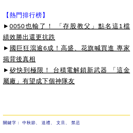
【熱門排行榜】
►
0050也輸了！ 「存股教父」點名這1檔
績效勝出還更抗跌
►
國巨狂瀉逾6成！高盛、花旗喊買進 專家
揭背後真相
►
矽快到極限！ 台積電解鎖新武器 「這金
屬廠」有望成下個神隊友
關鍵字：
中秋節
、
送禮
、
文旦
、
禁忌