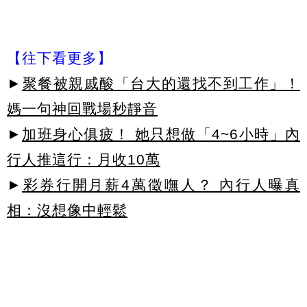
【往下看更多】
►
聚餐被親戚酸「台大的還找不到工作」！
媽一句神回戰場秒靜音
►
加班身心俱疲！ 她只想做「4~6小時」內
行人推這行：月收10萬
►
彩券行開月薪4萬徵嘸人？ 內行人曝真
相：沒想像中輕鬆