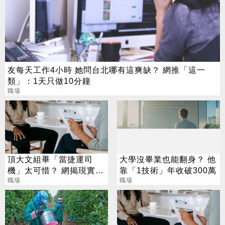
友每天工作4小時 她問台北哪有這爽缺？ 網推「這一
類」：1天只做10分鐘
職場
頂大文組畢「當捷運司
大學沒畢業也能翻身？ 他
機」太可惜？ 網揭現實：
靠「1技術」年收破300萬
高中就能考
職場
職場