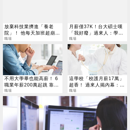
放棄科技業擠進「養老
月薪僅37K！台大碩士嘆
院」！ 他每天加班超崩
「我好廢」過來人：學歷
潰：到底誰說能躺平
職場
不等於薪水
職場
不用大學畢也能高薪！ 6
這學校「校護月薪17萬」
職業年薪200萬起跳 靠技
超香！ 過來人揭內幕：壓
術就能加入
職場
力很大
職場