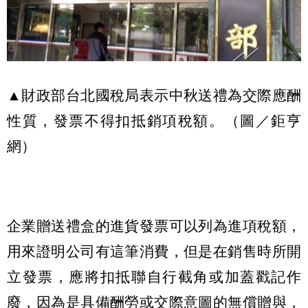
▲財政部台北國稅局表示中秋送禮為交際應酬
性質，發票不得扣抵銷項稅額。（圖／鉅亨
網）
企業贈送禮盒的進貨發票可以列為進項稅額，
用來證明公司有這筆消費，但是在銷售時所開
立發票，應將扣抵聯自行截角或加蓋戳記作
廢，因為是具備酬勞或交際意圖的無償贈與，