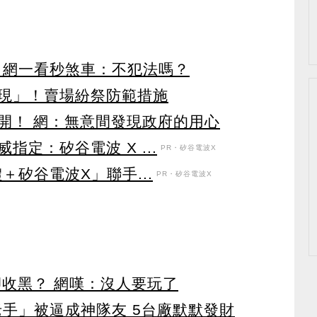
元！網一看秒煞車：不犯法嗎？
現」！賣場紛祭防範措施
開！ 網：無意間發現政府的用心
定：矽谷電波 X ...
PR・矽谷電波X
＋矽谷電波X」聯手...
PR・矽谷電波X
卻收黑？ 網嘆：沒人要玩了
老手」被逼成神隊友 5台廠默默發財