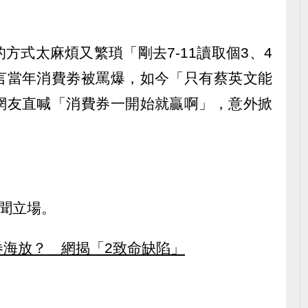
方式太麻煩又繁瑣「剛去7-11讀取個3、4
言當年消費劵被罵爆，如今「只有蔡英文能
網友直喊「消費券一開始就贏啊」，意外掀
聞立場。
券海放？ 網揭「2致命缺陷」