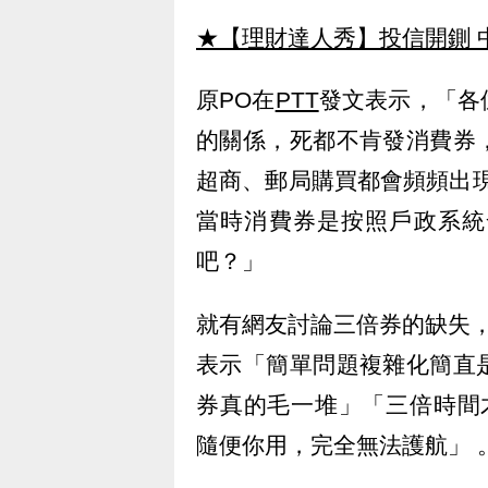
★【理財達人秀】投信開鍘 
原PO在
PTT
發文表示，「各
的關係，死都不肯發消費券
超商、郵局購買都會頻頻出
當時消費券是按照戶政系統
吧？」
就有網友討論三倍券的缺失
表示「簡單問題複雜化簡直
券真的毛一堆」「三倍時間才能
隨便你用，完全無法護航」 