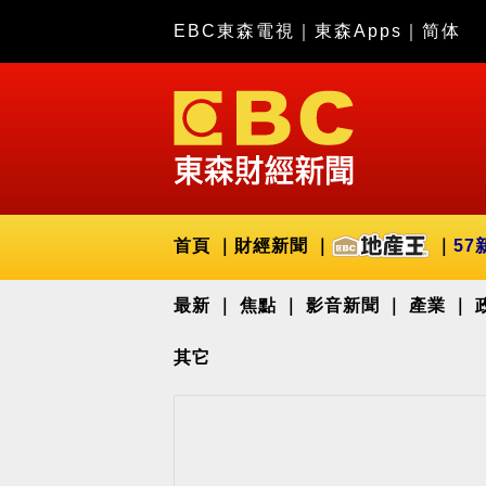
EBC東森電視
｜
東森Apps
｜
简体
首頁
財經新聞
57
最新
焦點
影音新聞
產業
其它