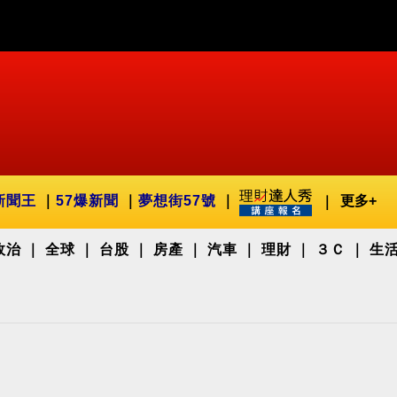
新聞王
57爆新聞
夢想街57號
更多+
政治
全球
台股
房產
汽車
理財
３Ｃ
生