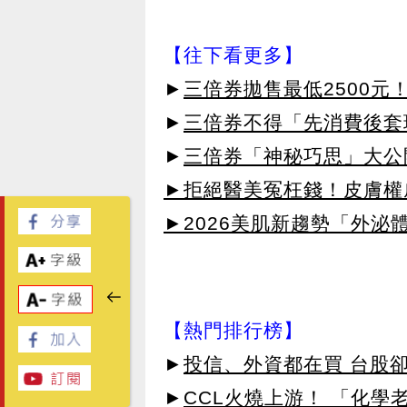
【往下看更多】
►
三倍券拋售最低2500
►
三倍券不得「先消費後套
►
三倍券「神秘巧思」大公
►拒絕醫美冤枉錢！皮膚權威指
►2026美肌新趨勢「外泌體
【熱門排行榜】
►
投信、外資都在買 台股
►
CCL火燒上游！ 「化學