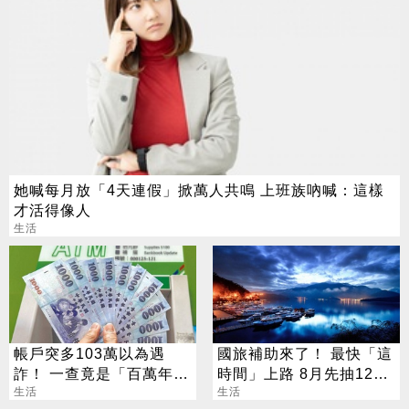
她喊每月放「4天連假」掀萬人共鳴 上班族吶喊：這樣
才活得像人
生活
帳戶突多103萬以為遇
國旅補助來了！ 最快「這
詐！ 一查竟是「百萬年
時間」上路 8月先抽1200
終」
生活
元住宿金
生活