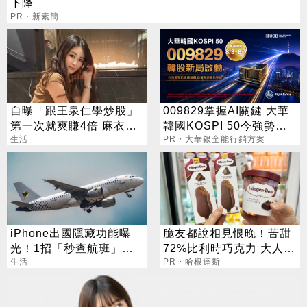
下降
PR・新素簡
自曝「跟王泉仁學炒股」
009829掌握AI關鍵 大華
第一次就爽賺4倍 麻衣：
韓國KOSPI 50今強勢開
感謝指導
生活
募
PR・大華銀全能行銷方案
iPhone出國隱藏功能曝
脆友都說相見恨晚！苦甜
光！1招「秒查航班」萬
72%比利時巧克力 大人味
人狂讚：超方便
生活
爆紅！
PR・哈根達斯