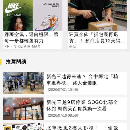
踩著空氣，邁向極限，讓
狂買金飾「拆包裹再退
每一步都輕盈有力
貨」！ 超商店員12天得手
PR・NIKE AIR MAX
39萬 下場出爐
生活
推薦閱讀
新光三越得來速？ 台中阿北「騎
車逛專櫃」 路人全傻眼
(2026/07/31 10:46)
新光三越9店停業 SOGO北部全
休館 颱風天百貨異動一次看
(2026/07/10 08:58)
北車微風2樓大拆櫃！ 「偷飯