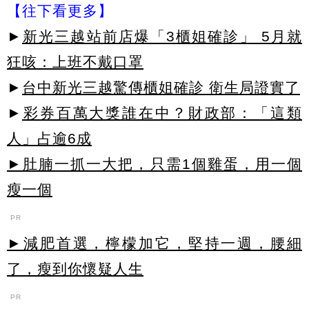
【往下看更多】
►
新光三越站前店爆「3櫃姐確診」 5月就
狂咳：上班不戴口罩
►
台中新光三越驚傳櫃姐確診 衛生局證實了
►
彩券百萬大獎誰在中？財政部：「這類
人」占逾6成
►肚腩一抓一大把，只需1個雞蛋，用一個
瘦一個
PR
►減肥首選，檸檬加它，堅持一週，腰細
了，瘦到你懷疑人生
PR