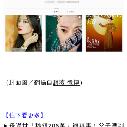
（封面圖／翻攝自
趙薇 微博
）
【往下看更多】
►
母過世「秒領206萬」辦喪事！父子遭判