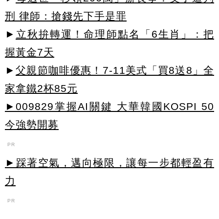
刑 律師：搶錢先下手是罪
►
立秋拚轉運！命理師點名「6生肖」：把
握黃金7天
►
父親節咖啡優惠！7-11美式「買8送8」全
家拿鐵2杯85元
►009829掌握AI關鍵 大華韓國KOSPI 50
今強勢開募
PR
►踩著空氣，邁向極限，讓每一步都輕盈有
力
PR