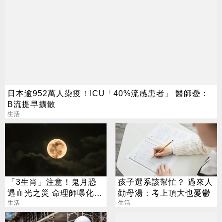
日本逾952萬人染疫！ICU「40%流感患者」 醫師憂：
B流提早擴散
生活
「3生肖」注意！鬼月恐
孩子選系該幫忙？ 過來人
遇血光之災 命理師曝化解
勸母湯：考上頂大也憂鬱
法
生活
生活