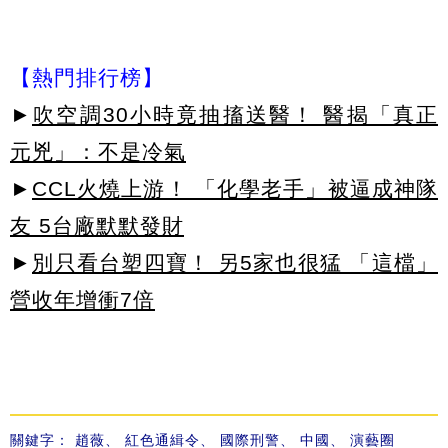
【熱門排行榜】
►
吹空調30小時竟抽搐送醫！ 醫揭「真正
元兇」：不是冷氣
►
CCL火燒上游！ 「化學老手」被逼成神隊
友 5台廠默默發財
►
別只看台塑四寶！ 另5家也很猛 「這檔」
營收年增衝7倍
關鍵字：
趙薇
、
紅色通緝令
、
國際刑警
、
中國
、
演藝圈