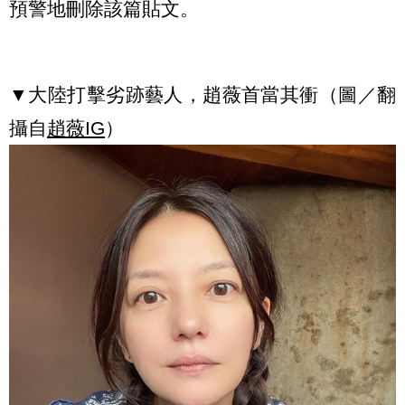
預警地刪除該篇貼文。
▼大陸打擊劣跡藝人，趙薇首當其衝（圖／翻
攝自
趙薇IG
）