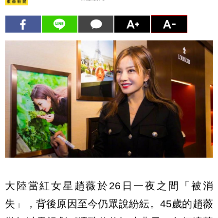
大陸當紅女星趙薇於26日一夜之間「被消
失」，背後原因至今仍眾說紛紜。45歲的趙薇