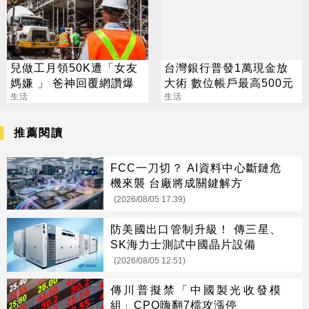
兒做工月領50K遭「女友
台灣銀行普發1萬現金放
媽嫌 」 爸神回覆網讚爆
大術 數位帳戶最高500元
生活
生活
推薦閱讀
FCC一刀切？ AI資料中心斷鏈危
機來襲 台廠將成關鍵解方
(2026/08/05 17:39)
防美國出口管制升級！ 傳三星、
SK海力士測試中國晶片設備
(2026/08/05 12:51)
傳川普擬禁「中國製光收發模
組」CPO嗨翻7檔攻漲停