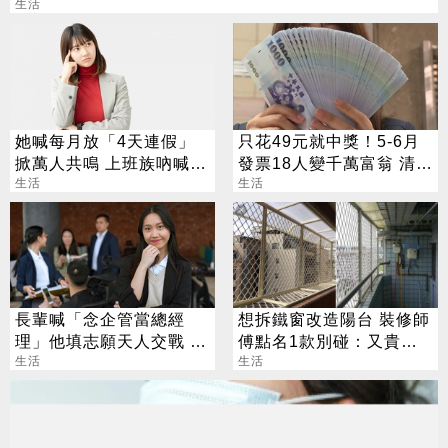
生活
她喊每月放「4天連假」
只花49元就中獎！5-6月
掀萬人共鳴 上班族吶喊：
發票18人變千萬富翁 清冊
這樣才活得像人
生活
下午公布
生活
長輩喊「念企管當總經
想拆鐵窗改造陽台 裝修師
理」他填志願天人交戰 過
傅點名1款別碰：又貴又
來人曝殘酷真相
生活
違法
生活