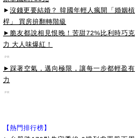
►
沒錢更要結婚？ 韓國年輕人瘋開「婚姻槓
桿」 買房拚翻轉階級
►脆友都說相見恨晚！苦甜72%比利時巧克
力 大人味爆紅！
PR
►踩著空氣，邁向極限，讓每一步都輕盈有
力
PR
【熱門排行榜】