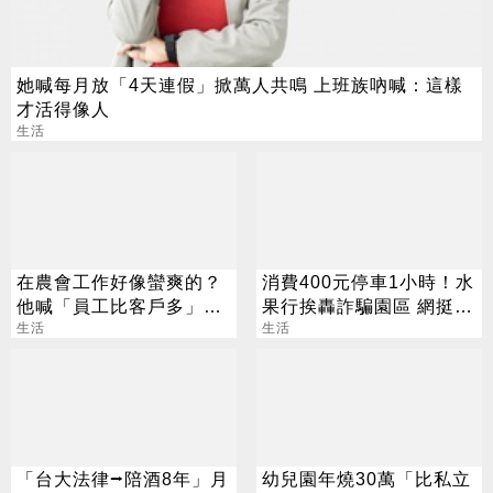
她喊每月放「4天連假」掀萬人共鳴 上班族吶喊：這樣
才活得像人
生活
在農會工作好像蠻爽的？
消費400元停車1小時！水
他喊「員工比客戶多」內
果行挨轟詐騙園區 網挺店
行人曝真相
生活
家：很正常
生活
「台大法律⭢陪酒8年」月
幼兒園年燒30萬「比私立