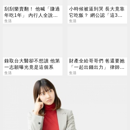
刮刮樂賣翻！ 他喊「賺過
小時候被逼到哭 長大竟靠
年吃1年」 內行人全說
它吃飯？ 網公認「這3
了：生存不易
生活
招」最划算
生活
錄取台大醫卻不想讀 他第
財產全給哥哥們 爸還要她
一志願曝光竟是這個系
「一起出錢出力」 律師說
生活
話了
生活