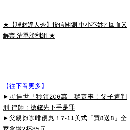
★【理財達人秀】投信開鍘 中小不妙? 回血又
解套 清單勝利組
★
【往下看更多】
►
母過世「秒領206萬」辦喪事！父子遭判
刑 律師：搶錢先下手是罪
►
父親節咖啡優惠！7-11美式「買8送8」全
家拿鐵2杯85元