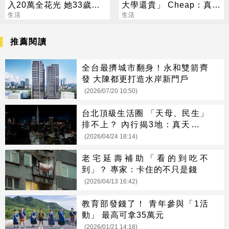
入20萬全花光 她33歲重
大學還貴」 Cheap：真心
考醫牙：我只想賺錢
生活
敬佩願意生
生活
推薦閱讀
全台最擠城市翻身！永和雙箭齊
發 大陳都更打造水岸新門戶
(2026/07/20 10:50)
台北頂級生活圈 「天母、民生」
排不上？ 內行揭3地：真天龍核
心
(2026/04/24 18:14)
老宅延壽補助「看的到吃不
到」？ 專家：卡住的不只是錢
(2026/04/13 16:42)
教育部發錢了！ 青年參與「1活
動」 最高可拿35萬元
(2026/01/21 14:18)