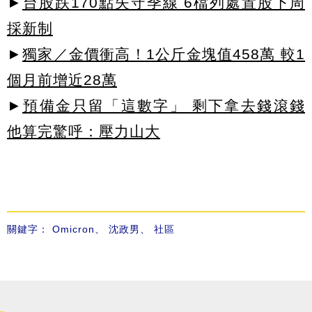
►
台股跌170點失守季線 6檔列處置股下周
採新制
►
獨家／金價衝高！1公斤金塊值458萬 較1
個月前增近28萬
►
預備金只留「這數字」 剩下拿去錢滾錢
他算完驚呼：壓力山大
關鍵字：
Omicron
、
沈政男
、
社區