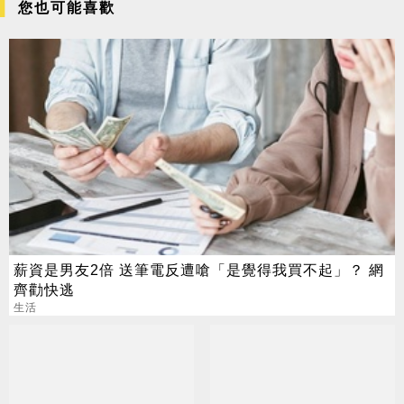
您也可能喜歡
薪資是男友2倍 送筆電反遭嗆「是覺得我買不起」？ 網
齊勸快逃
生活