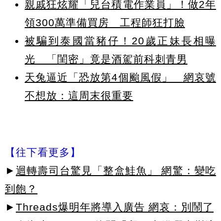
親戚狂炫耀「兒台積電作業員」！做2年
領300萬準備買房 工程師狂打臉
被騙到泰國當豬仔！20歲正妹長相曝
光 「閨密」竟是酒駕前科刺青男
天兔逼近「恐放第4個颱風假」 網哀號
不想放：這周末很重要
【往下看更多】
►
迴轉壽司台驚見「整盒鮭魚」 網驚：變吃
到飽？
►
Threads爆明年將導入廣告 網哀：別鬧了