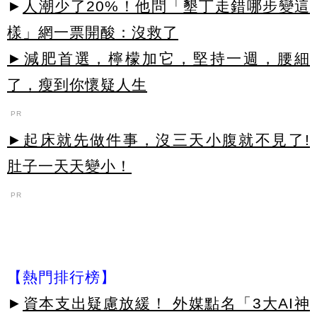
►
人潮少了20%！他問「墾丁走錯哪步變這
樣」網一票開酸：沒救了
►減肥首選，檸檬加它，堅持一週，腰細
了，瘦到你懷疑人生
PR
►起床就先做件事，沒三天小腹就不見了!
肚子一天天變小！
PR
【熱門排行榜】
►
資本支出疑慮放緩！ 外媒點名「3大AI神