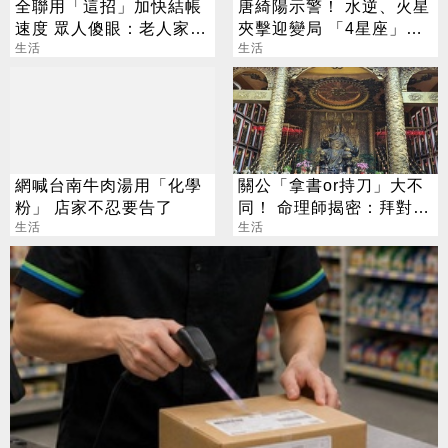
全聯用「這招」加快結帳
唐綺陽示警！ 水逆、火星
速度 眾人傻眼：老人家怎
夾擊迎變局 「4星座」準
麼辦？
生活
備轉運
生活
網喊台南牛肉湯用「化學
關公「拿書or持刀」大不
粉」 店家不忍要告了
同！ 命理師揭密：拜對大
生活
加分、拜錯恐虧本
生活