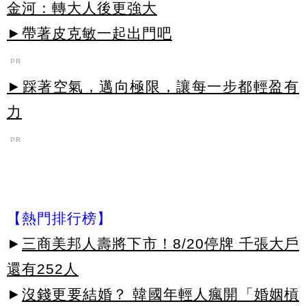
金河：轉大人後更強大
►帶著皮克敏一起出門吧
PR
►踩著空氣，邁向極限，讓每一步都輕盈有
力
PR
【熱門排行榜】
►
三商美邦人壽將下市！8/20停牌 千張大戶
還有252人
►
沒錢更要結婚？ 韓國年輕人瘋開「婚姻槓