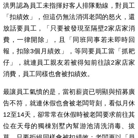
洪男認為員工未指揮好客人排隊動線，對員工
「扣績效」，但這仍無法消弭老闆的怒火，還
放話要員工，「只要被發現至隔壁2家店家消
費，一律開除」，且「同班同事若未即時回
報，扣除3個月績效」，等同要員工當「抓耙
仔」，就連員工親友若被得知前往該2家店家
消費，員工同樣也會被扣績效。
最讓員工氣憤的是，當初薪資已明顯與招募廣
告不符，就連休假也會被老闆苛刻，看似月休
12至14天，卻常常在休假時被老闆要求前往其
位在天母的獨棟別墅內幫游池清洗消毒、拔
草，只要拒絕同樣會被扣績效；老闆更以「員