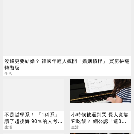
沒錢更要結婚？ 韓國年輕人瘋開「婚姻槓桿」 買房拚翻
轉階級
生活
不是哲學系！ 「1科系」
小時候被逼到哭 長大竟靠
讀了超後悔 90％的人考不
它吃飯？ 網公認「這3
上證照
生活
招」最划算
生活