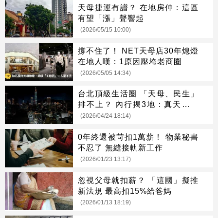
天母捷運有譜？ 在地房仲：這區
有望「漲」聲響起
(2026/05/15 10:00)
撐不住了！ NET天母店30年熄燈
在地人嘆：1原因壓垮老商圈
(2026/05/05 14:34)
台北頂級生活圈 「天母、民生」
排不上？ 內行揭3地：真天龍核
心
(2026/04/24 18:14)
0年終還被苛扣1萬薪！ 物業秘書
不忍了 無縫接軌新工作
(2026/01/23 13:17)
忽視父母就扣薪？ 「這國」擬推
新法規 最高扣15%給爸媽
(2026/01/13 18:19)