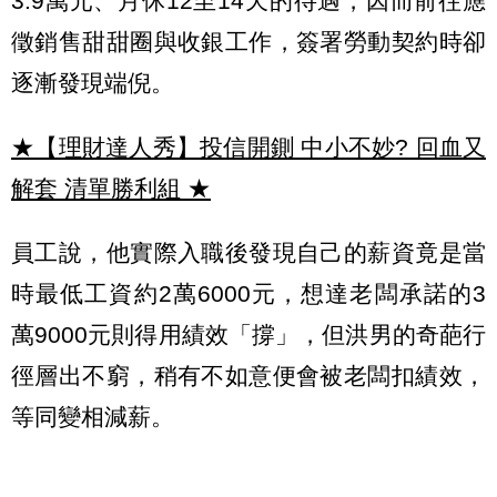
3.9萬元、月休12至14天的待遇，因而前往應
徵銷售甜甜圈與收銀工作，簽署勞動契約時卻
逐漸發現端倪。
★【理財達人秀】投信開鍘 中小不妙? 回血又
解套 清單勝利組
★
員工說，他實際入職後發現自己的薪資竟是當
時最低工資約2萬6000元，想達老闆承諾的3
萬9000元則得用績效「撐」，但洪男的奇葩行
徑層出不窮，稍有不如意便會被老闆扣績效，
等同變相減薪。