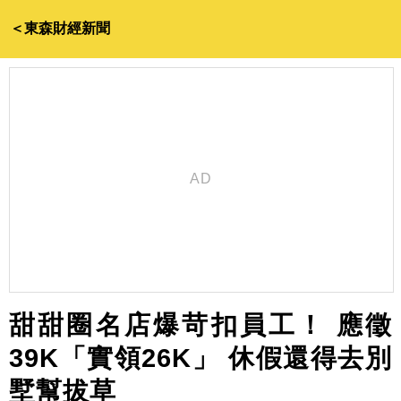
＜東森財經新聞
甜甜圈名店爆苛扣員工！ 應徵
39K「實領26K」 休假還得去別
墅幫拔草