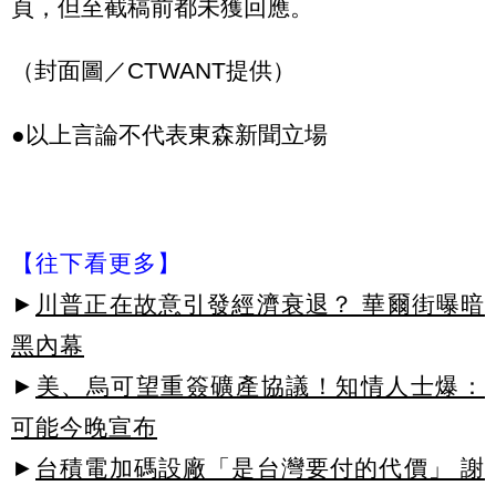
頁，但至截稿前都未獲回應。
（封面圖／CTWANT提供）
●以上言論不代表東森新聞立場
【往下看更多】
►
川普正在故意引發經濟衰退？ 華爾街曝暗
黑內幕
►
美、烏可望重簽礦產協議！知情人士爆：
可能今晚宣布
►
台積電加碼設廠「是台灣要付的代價」 謝