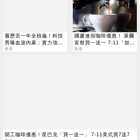
履歷丟一年全槓龜！科技
國慶連假咖啡優惠！ 萊爾
男曝血淚內幕：實力強也
富祭買一送一 7-11「加
沒用
生活
10元多1杯」
生活
開工咖啡優惠！星巴克「買一送一」 7-11美式買7送7