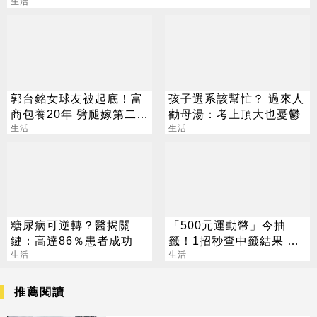
生活
郭台銘女球友被起底！富
孩子選系該幫忙？ 過來人
商包養20年 劈腿嫁第二任
勸母湯：考上頂大也憂鬱
老公
生活
生活
糖尿病可逆轉？醫揭關
「500元運動幣」今抽
鍵：高達86％患者成功
籤！1招秒查中籤結果 領
生活
取、使用方法一次看
生活
推薦閱讀