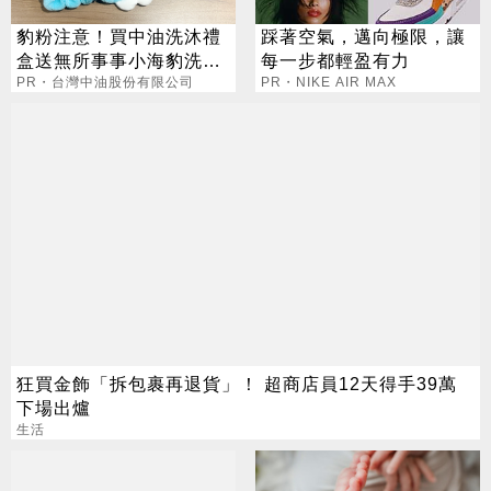
豹粉注意！買中油洗沐禮
踩著空氣，邁向極限，讓
盒送無所事事小海豹洗臉
每一步都輕盈有力
髮帶
PR・台灣中油股份有限公司
PR・NIKE AIR MAX
狂買金飾「拆包裹再退貨」！ 超商店員12天得手39萬
下場出爐
生活