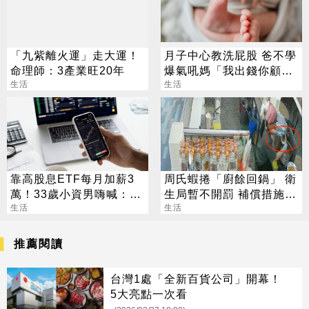
「九紫離火運」走大運！
月子中心教洗屁股 爸不學
命理師：3產業旺20年
爆氣吼媽「我出錢你顧
生活
孩」 網看法兩極
生活
靠高股息ETF每月加薪3
周氏蝦捲「廚餘回鍋」 衛
萬！33歲小資男嗨喊：準
生局暫不開罰 補償措施曝
備退休了
生活
光
生活
推薦閱讀
台灣1處「全新百貨公司」開幕！
5大亮點一次看