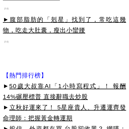
PR
►腹部脂肪的「剋星」找到了，常吃這幾
物，吃走大肚囊，瘦出小蠻腰
PR
【熱門排行榜】
►
50歲大叔靠AI「1小時寫程式」！ 報酬
14%碾壓標普 直接辭職去炒股
►
立秋好運來了！ 5星座貴人、升遷運齊發
命理師：把握黃金轉運期
►
投信、外資都在買 台股卻收黑？ 網嘆：