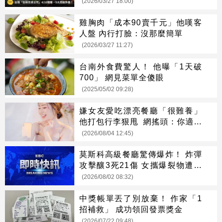
(2026/03/27 18:00)
雞胸肉「成本90賣千元」他嘆客
人盤 內行打臉：沒那麼簡單
(2026/03/27 11:27)
台南外食費驚人！ 他曝「1天破
700」 網見菜單全傻眼
(2025/05/02 09:28)
嫌女友愛吃漂亮餐廳「很難養」
他打包行李狠甩 網搖頭：你適合
單身
(2026/08/04 12:45)
莫斯科高級餐廳驚傳爆炸！ 炸彈
攻擊釀3死21傷 女攜爆裂物遭攔
引爆
(2026/08/02 08:32)
中獎帳單丟了別放棄！ 作家「1
招補救」 成功領回發票獎金
(2026/07/22 09:48)