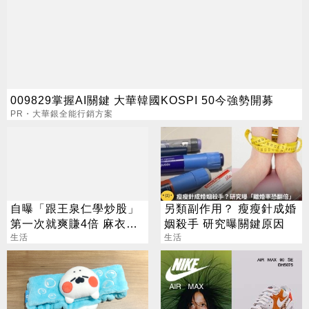
009829掌握AI關鍵 大華韓國KOSPI 50今強勢開募
PR・大華銀全能行銷方案
自曝「跟王泉仁學炒股」
另類副作用？ 瘦瘦針成婚
第一次就爽賺4倍 麻衣：
姻殺手 研究曝關鍵原因
感謝指導
生活
生活