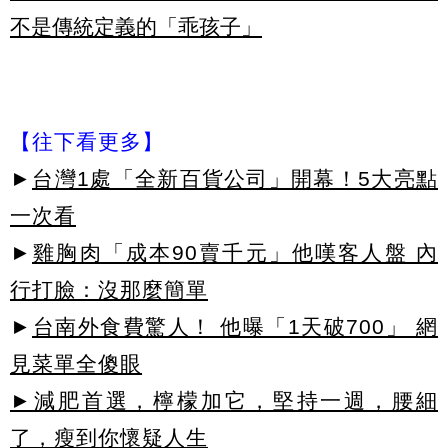
不是傳統定義的「乖孩子」
【往下看更多】
►
台灣1處「全新百貨公司」開幕！5大亮點
一次看
►
雞胸肉「成本90賣千元」他嘆客人盤 內
行打臉：沒那麼簡單
►
台南外食費驚人！ 他曝「1天破700」 網
見菜單全傻眼
►減肥首選，檸檬加它，堅持一週，腰細
了，瘦到你懷疑人生