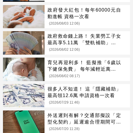
政府發大紅包！每年60000元自
動進帳 資格一次看
(2026/08/03 12:06)
政府救命錢上路！ 失業勞工子女
最高享5.11萬 「雙軌補助」一次
看懂
(2026/08/02 12:06)
育兒再迎利多！ 藍擬推「6歲以
下健保免費」 每年減輕近萬元負
擔
(2026/08/02 08:17)
很多人不知道！ 這「隱藏補助」
最高領12.6萬 申請資格一次看
(2026/07/29 11:46)
外送遲到有解？交通部擬設「定
型化契約」延遲逾合理期間可領
補償
(2026/07/20 11:28)