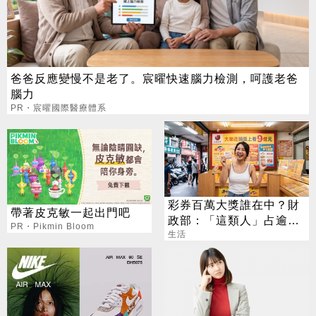
爸爸反應變慢不是老了。宸曜快速腦力檢測，呵護老爸
腦力
PR・宸曜國際醫療體系
彩券百萬大獎誰在中？財
帶著皮克敏一起出門吧
政部：「這類人」占逾6
PR・Pikmin Bloom
成
生活