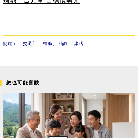
臻鼎、台光電 目標價曝光
關鍵字：
交通部
、
補助
、
油錢
、
津貼
您也可能喜歡