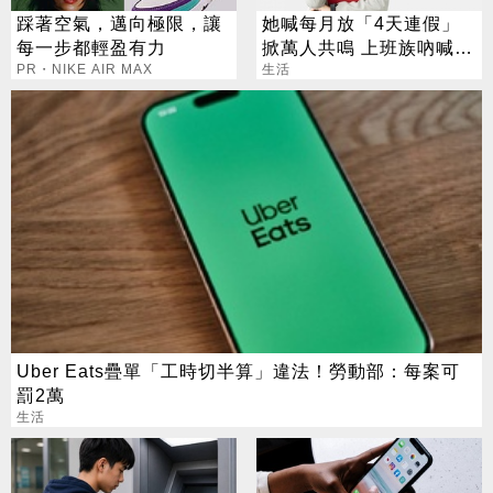
踩著空氣，邁向極限，讓
她喊每月放「4天連假」
每一步都輕盈有力
掀萬人共鳴 上班族吶喊：
PR・NIKE AIR MAX
這樣才活得像人
生活
Uber Eats疊單「工時切半算」違法！勞動部：每案可
罰2萬
生活