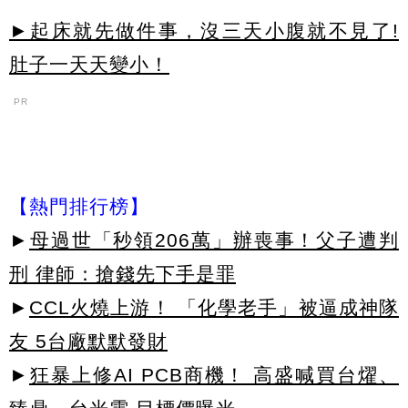
►起床就先做件事，沒三天小腹就不見了!
肚子一天天變小！
PR
【熱門排行榜】
►
母過世「秒領206萬」辦喪事！父子遭判
刑 律師：搶錢先下手是罪
►
CCL火燒上游！ 「化學老手」被逼成神隊
友 5台廠默默發財
►
狂暴上修AI PCB商機！ 高盛喊買台燿、