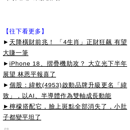
【往下看更多】
►
天降橫財前兆！ 「4生肖」正財狂飆 有望
大賺一筆
►
iPhone 18、摺疊機助攻？ 大立光下半年
展望 林恩平報喜了
►
個股：緯軟(4953)啟動品牌升級更名「緯
致」，以AI、半導體作為雙軸成長動能
►檸檬搭配它，臉上斑點全部消失了，小肚
子都變平坦了
PR