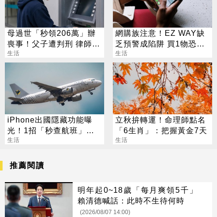
母過世「秒領206萬」辦
網購族注意！EZ WAY缺
喪事！父子遭判刑 律師：
乏預警成陷阱 買1物恐挨
搶錢先下手是罪
生活
罰百萬
生活
iPhone出國隱藏功能曝
立秋拚轉運！命理師點名
光！1招「秒查航班」萬
「6生肖」：把握黃金7天
人狂讚：超方便
生活
生活
推薦閱讀
明年起0~18歲「每月爽領5千」
賴清德喊話：此時不生待何時
(2026/08/07 14:00)