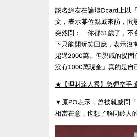
該名網友在論壇Dcard上以
文，表示某位親戚來訪，閒
突然問：「你都31歲了，不
下只能開玩笑回應，表示沒有
超過2000萬。但親戚的提
沒有1000萬現金」真的是自
★【理財達人秀】急彈空手 
▼原PO表示，曾被親戚問「
相當在意，也想了解同齡人