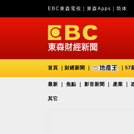
EBC東森電視
｜
東森Apps
｜
简体
首頁
財經新聞
57
最新
焦點
影音新聞
產業
其它