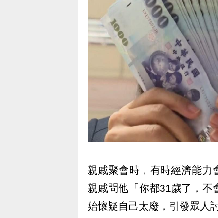
親戚聚會時，有時經濟能力
親戚問他「你都31歲了，不
始懷疑自己太廢，引發眾人