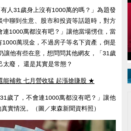
「有人31歲身上沒有1000萬的嗎？」為題發
談中聊到生意、股市和投資等話題時，對方
會連1000萬都沒有吧？」讓他當場愣住，當
1000萬現金，不過房子等名下資產，倒是
問仍讓他有些在意，想問問其他網友，「31歲
己太廢， 還是其實是常態？
還能補救 七月營收猛 起漲搶賺股
★
31歲了，不會連1000萬都沒有吧？」讓他
的真實情況。（圖／東森新聞資料照）