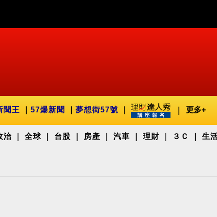
新聞王
57爆新聞
夢想街57號
更多+
政治
全球
台股
房產
汽車
理財
３Ｃ
生