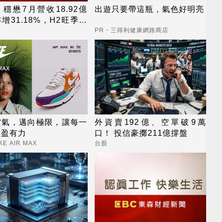
穩懋7月營收18.92億
出遊只要帶這瓶，氣色好明亮
增31.18%，H2旺季到
雙成長引擎啟動
PR・三得利健康網路商店
空氣，邁向極限，讓每一
外資賣192億、空單破9萬
輕盈有力
口！ 投信豪擲211億撐盤
KE AIR MAX
台股