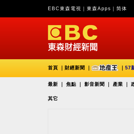
EBC東森電視
｜
東森Apps
｜
简体
首頁
財經新聞
57
最新
焦點
影音新聞
產業
其它