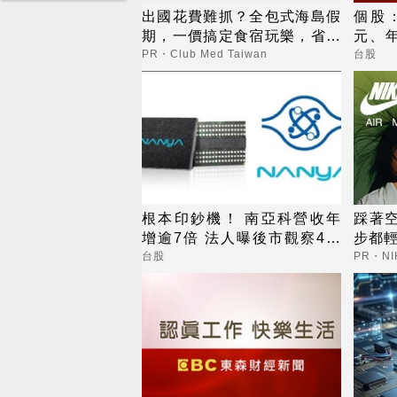
出國花費難抓？全包式海島假
個股：
期，一價搞定食宿玩樂，省錢
元、年
更省心！
來，
PR・Club Med Taiwan
台股
根本印鈔機！ 南亞科營收年
踩著
增逾7倍 法人曝後市觀察4指
步都
標
台股
PR・NI