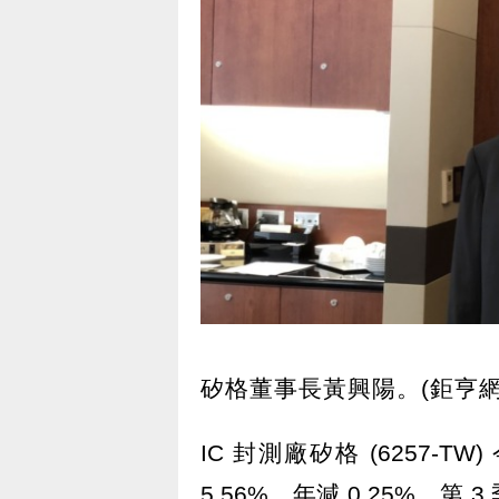
矽格董事長黃興陽。(鉅亨網
IC 封測廠矽格 (6257-TW)
5.56%，年減 0.25%，第 3