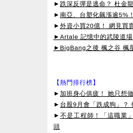
►
跌深反彈是逃命？ 杜金
►
南亞、台塑化飆漲逾5%！
►
外資小買20億！ 網見買
►Artale 記憶中的武陵道場
►BigBang之後 楓之谷 楓
【熱門排行榜】
►
加班身心俱疲！ 她只想做
►
台股9月會「跌成狗」？
►
不是工程師！「這職業」
頭