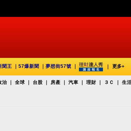
新聞王
57爆新聞
夢想街57號
更多+
政治
全球
台股
房產
汽車
理財
３Ｃ
生