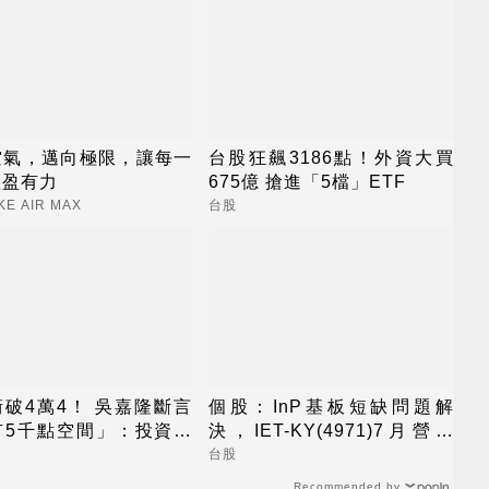
空氣，邁向極限，讓每一
台股狂飆3186點！外資大買
輕盈有力
675億 搶進「5檔」ETF
KE AIR MAX
台股
破4萬4！ 吳嘉隆斷言
個股：InP基板短缺問題解
有5千點空間」：投資台
決，IET-KY(4971)7月營收
就是投資台灣
1.05億元，重拾成長動能
台股
Recommended by