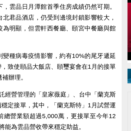
下，雲品日月潭館首季住房成績仍然可期。
台北君品酒店，仍受到邊境封鎖影響較大，
較為明顯，但雲軒西餐廳、頤宮中餐廳與館
到變種病毒疫情影響，約有10%的尾牙遞延
帶，致使頤品大飯店、頤璽宴會在1月的接單
遞補辦理。
桃園受委託經營管理的「皇家薇庭」、台中「蘭克斯
續穩定接單，其中，「蘭克斯特」1月試營運
總營業額超過5,000萬，更接單至今年12
，將能為雲品營收帶來穩定助益。