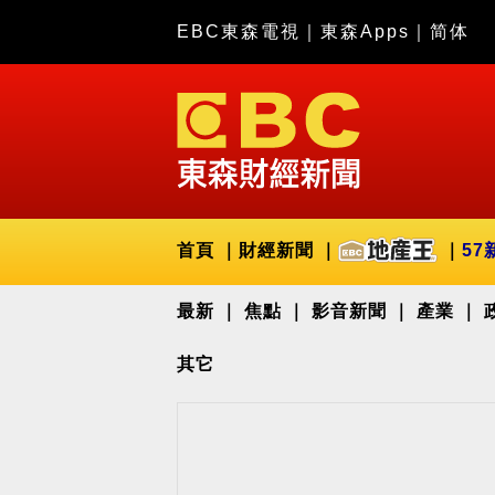
EBC東森電視
｜
東森Apps
｜
简体
首頁
財經新聞
57
最新
焦點
影音新聞
產業
其它