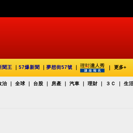
新聞王
57爆新聞
夢想街57號
更多+
政治
全球
台股
房產
汽車
理財
３Ｃ
生