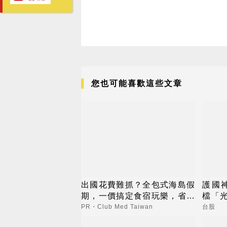
您也可能喜歡這些文章
出國花費難抓？全包式海島假
護國
期，一價搞定食宿玩樂，省錢
檔「光
更省心！
創新
PR・Club Med Taiwan
台股