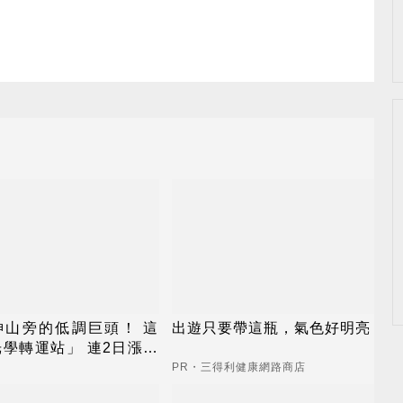
神山旁的低調巨頭！ 這
出遊只要帶這瓶，氣色好明亮
學轉運站」 連2日漲停
高
PR・三得利健康網路商店