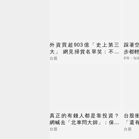
外資買超903億「史上第三
踩著
大」 網見掃貨名單笑：不懂
步都
在幹嘛
台股
PR・NI
真正的有錢人都是靠投資？
台股衝
網喊去「北車問大師」：保證
「還
專業
積電
台股
台股