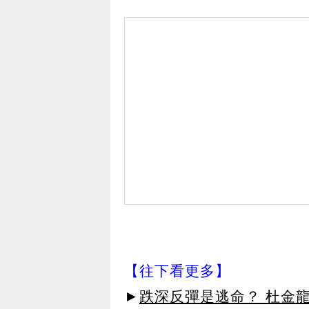
【往下看更多】
►
跌深反彈是逃命？ 杜金