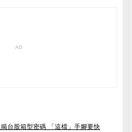
龍揭台股箱型密碼 「這檔」手腳要快