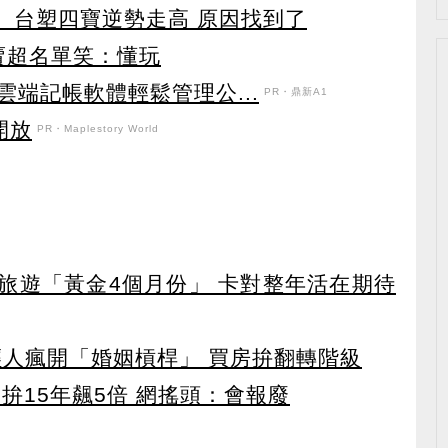
 台塑四寶逆勢走高 原因找到了
賣超名單笑：懂玩
端記帳軟體輕鬆管理公...
PR・鼎新A1
開放
PR・Maplestory World
排旅遊「黃金4個月份」 卡對整年活在期待
輕人瘋開「婚姻槓桿」 買房拚翻轉階級
 拚15年飆5倍 網搖頭：會報廢