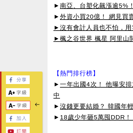
►
南亞、台塑化飆漲逾5%！
►
外資小買20億！ 網見買
►沒有會計人員也不怕，用雲
►楓之谷世界 楓星 阿里山
【熱門排行榜】
►
一年出國4次！ 他曝安
中
►
沒錢更要結婚？ 韓國年
►
18歲少年砸5萬囤DDR！