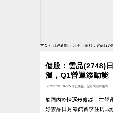
首頁
>
財經新聞
>
台股
> 個股：雲品(2
個股：雲品(2748
溫，Q1營運添動能
2022/02/16 09:05
財訊快報／記者陳浩寧報導
隨國內疫情逐步趨緩，在營運動
好雲品日月潭館首季住房成