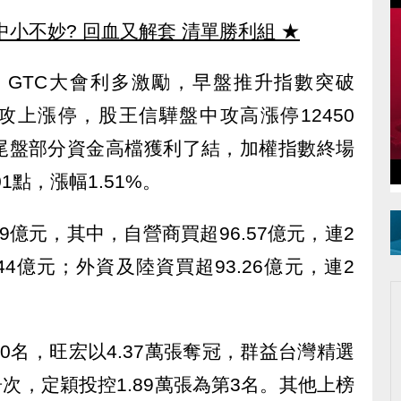
中小不妙? 回血又解套 清單勝利組
★
A）GTC大會利多激勵，早盤推升指數突破
檔攻上漲停，股王信驊盤中攻高漲停12450
尾盤部分資金高檔獲利了結，加權指數終場
.01點，漲幅1.51%。
39億元，其中，自營商買超96.57億元，連2
4億元；外資及陸資買超93.26億元，連2
0名，旺宏以4.37萬張奪冠，群益台灣精選
張居次，定穎投控1.89萬張為第3名。其他上榜