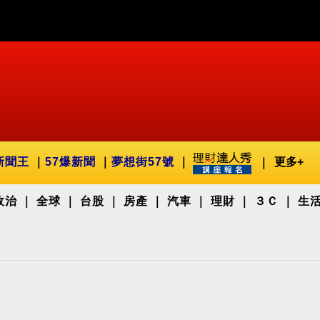
新聞王
57爆新聞
夢想街57號
更多+
政治
全球
台股
房產
汽車
理財
３Ｃ
生