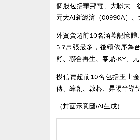
個股包括華邦電、大聯大、復
元大AI新經濟（00990A）
外資賣超前10名涵蓋記憶
6.7萬張最多，後續依序
舒、聯合再生、泰鼎-KY、元大
投信賣超前10名包括玉山
傳、緯創、啟碁、昇陽半導
（封面示意圖/AI生成）