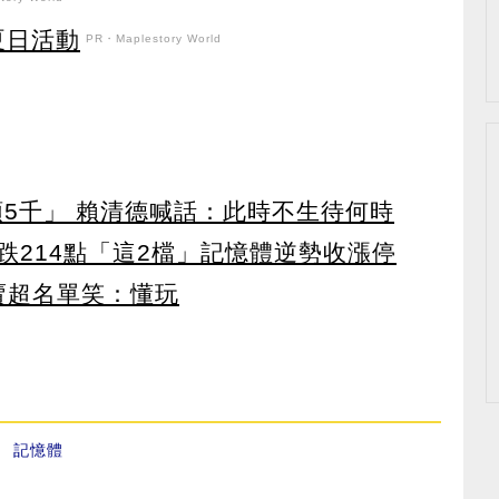
強夏日活動
PR・Maplestory World
領5千」 賴清德喊話：此時不生待何時
跌214點「這2檔」記憶體逆勢收漲停
賣超名單笑：懂玩
、
記憶體