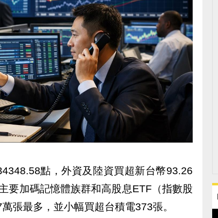
4348.58點，外資及陸資買超新台幣93.26
主要加碼記憶體族群和高股息ETF（指數股
7萬張最多，並小幅買超台積電373張。