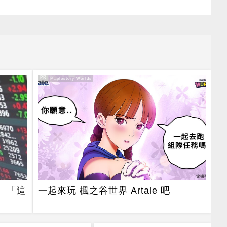
PR
PR・Maplestory Worlds
！ 「這
一起來玩 楓之谷世界 Artale 吧