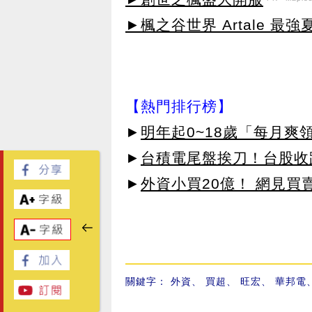
►楓之谷世界 Artale 最
【熱門排行榜】
►
明年起0~18歲「每月爽
►
台積電尾盤挨刀！台股收
►
外資小買20億！ 網見買
關鍵字：
外資
、
買超
、
旺宏
、
華邦電