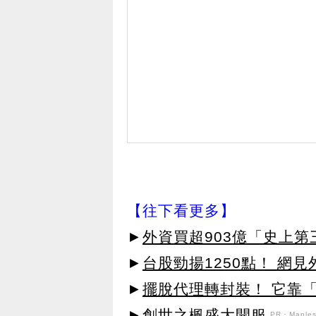
【往下看更多】
►
外資買超903億「史上
►
台股勁揚1250點！ 網
►
擺脫代理轉封裝！ 它靠「
►創世之楓盛大開服
PR・Maplest