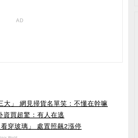
第三大」 網見掃貨名單笑：不懂在幹嘛
見外資買超驚：有人在逃
看穿玻璃」 處置照飆2漲停
ory World