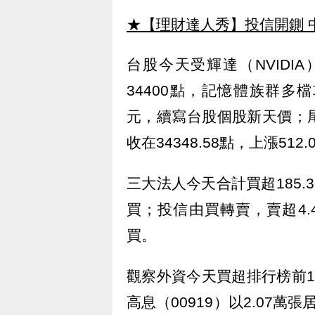
★【理財達人秀】投信開鍘 
台股今天受輝達（NVIDI
34400點，記憶體族群多
元，續寫台股個股新天價；
收在34348.58點，上漲512
三大法人今天合計買超185.
買；投信由買轉賣，賣超4.4
買。
觀察外資今天買超排行榜前1
高息（00919）以2.07萬