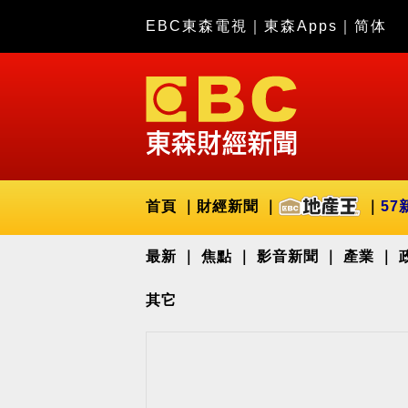
EBC東森電視
｜
東森Apps
｜
简体
首頁
財經新聞
57
最新
焦點
影音新聞
產業
其它