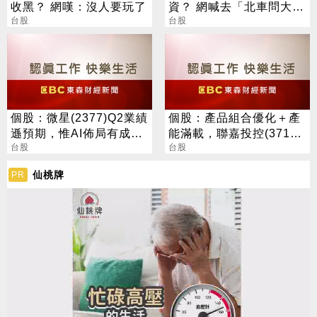
收黑？ 網嘆：沒人要玩了
資？ 網喊去「北車問大
台股
師」：保證專業
台股
個股：微星(2377)Q2業績
個股：產品組合優化＋產
遜預期，惟AI佈局有成股
能滿載，聯嘉投控(3717)
價震盪走多，週一大拉尾
台股
上半年營收及獲利創同期
台股
盤
高
仙桃牌
PR