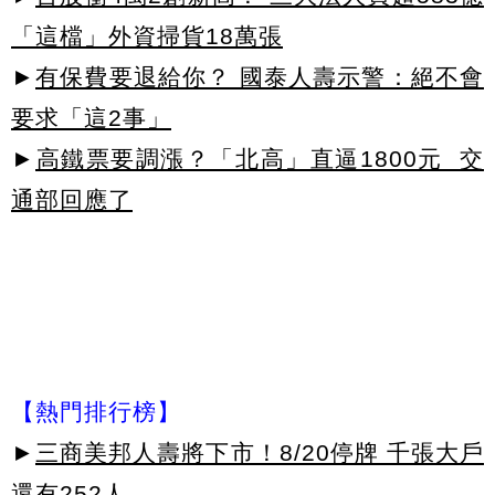
「這檔」外資掃貨18萬張
►
有保費要退給你？ 國泰人壽示警：絕不會
要求「這2事」
►
高鐵票要調漲？「北高」直逼1800元 交
通部回應了
【熱門排行榜】
►
三商美邦人壽將下市！8/20停牌 千張大戶
還有252人