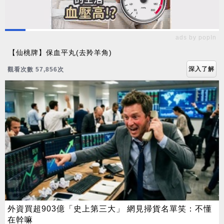
ads by popIn
【仙桃牌】保血平丸(去羚羊角)
深入了解
觀看次數 57,864次
外資買超903億「史上第三大」 網見掃貨名單笑：不懂
在幹嘛