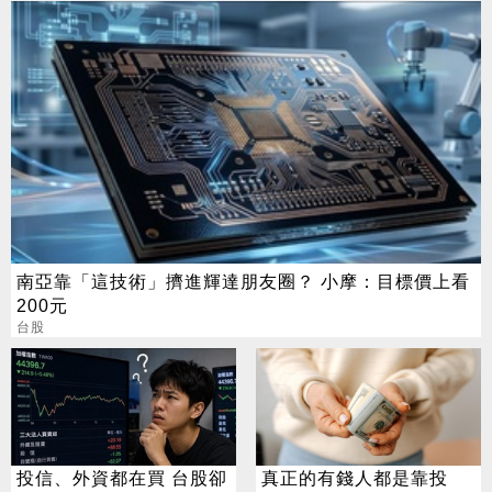
南亞靠「這技術」擠進輝達朋友圈？ 小摩：目標價上看
200元
台股
投信、外資都在買 台股卻
真正的有錢人都是靠投