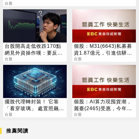
台股
台股開高走低收跌170點
個股：M31(6643)私募募
網見外資操作嘆：要反轉
資1.87億元，引進信驊為
了嗎？
台股
策略性投資人
台股
擺脫代理轉封裝！ 它靠
個股：AI算力現囤貨潮，
「看穿玻璃」 處置照飆2
麗臺(2465)受惠，今年營
漲停
台股
運將展爆發力
台股
推薦閱讀