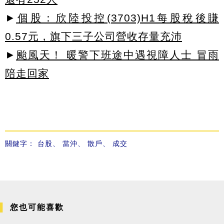
►
個股：欣陸投控(3703)H1每股稅後賺
0.57元，旗下三子公司營收存量充沛
►
颱風天！ 暖警下班途中遇視障人士 冒雨
陪走回家
關鍵字：
台股
、
當沖
、
散戶
、
成交
您也可能喜歡