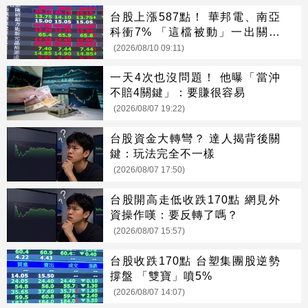
台股上漲587點！ 華邦電、南亞
科衝7% 「這檔被動」一出關就
漲停
(2026/08/10 09:11)
一天4次也沒問題！ 他曝「當沖
不賠4關鍵」：要賺很容易
(2026/08/07 19:22)
台股資金大轉彎？ 達人揭背後關
鍵：玩法完全不一樣
(2026/08/07 17:50)
台股開高走低收跌170點 網見外
資操作嘆：要反轉了嗎？
(2026/08/07 15:57)
台股收跌170點 台塑集團股逆勢
撐盤 「雙寶」噴5%
(2026/08/07 14:07)