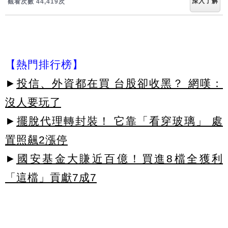
深入了解
觀看次數 44,419次
【熱門排行榜】
►
投信、外資都在買 台股卻收黑？ 網嘆：
沒人要玩了
►
擺脫代理轉封裝！ 它靠「看穿玻璃」 處
置照飆2漲停
►
國安基金大賺近百億！買進8檔全獲利
「這檔」貢獻7成7