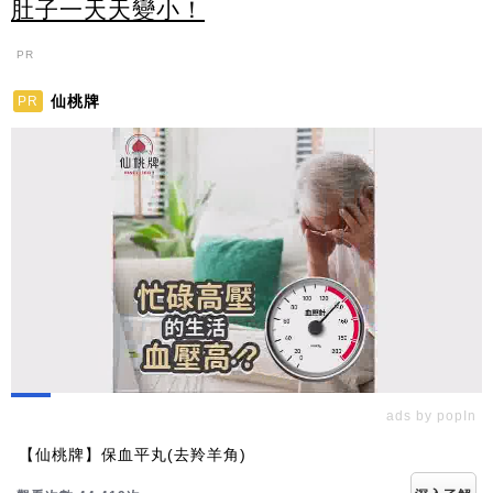
肚子一天天變小！
PR
仙桃牌
PR
ads by popIn
【仙桃牌】保血平丸(去羚羊角)