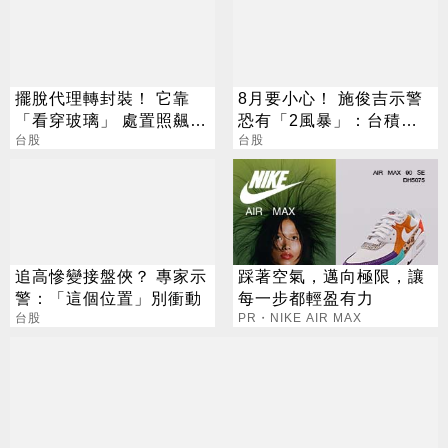
擺脫代理轉封裝！ 它靠
8月要小心！ 施俊吉示警
「看穿玻璃」 處置照飆2
恐有「2風暴」：台積電
漲停
台股
也難逃
台股
追高慘變接盤俠？ 專家示
踩著空氣，邁向極限，讓
警：「這個位置」別衝動
每一步都輕盈有力
台股
PR・NIKE AIR MAX