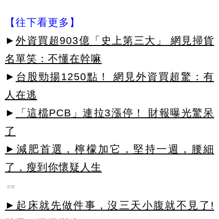
【往下看更多】
►
外資買超903億「史上第三大」 網見掃貨
名單笑：不懂在幹嘛
►
台股勁揚1250點！ 網見外資買超驚：有
人在逃
►
「這檔PCB」連拉3漲停！ 財報曝光驚呆
了
►減肥首選，檸檬加它，堅持一週，腰細
了，瘦到你懷疑人生
PR
►起床就先做件事，沒三天小腹就不見了!