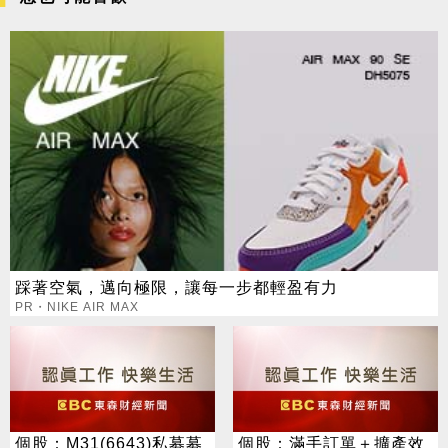
踩著空氣，邁向極限，讓每一步都輕盈有力
PR・NIKE AIR MAX
個股：M31(6643)私募募
個股：滿手訂單＋擴產效