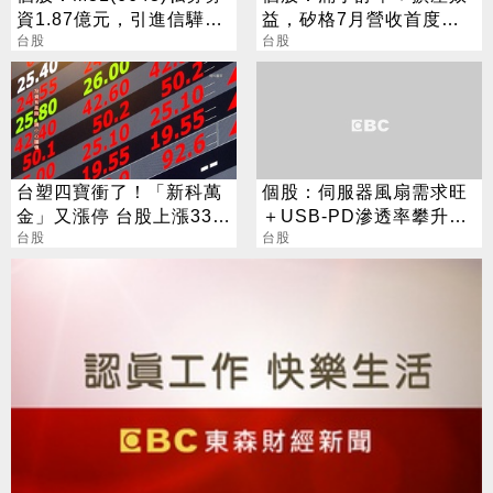
資1.87億元，引進信驊為
益，矽格7月營收首度站
策略性投資人
台股
上20億元創高，後續會更
台股
好
台塑四寶衝了！「新科萬
個股：伺服器風扇需求旺
金」又漲停 台股上漲330
＋USB-PD滲透率攀升，
點
台股
偉詮電今年營運重回成長
台股
軌道