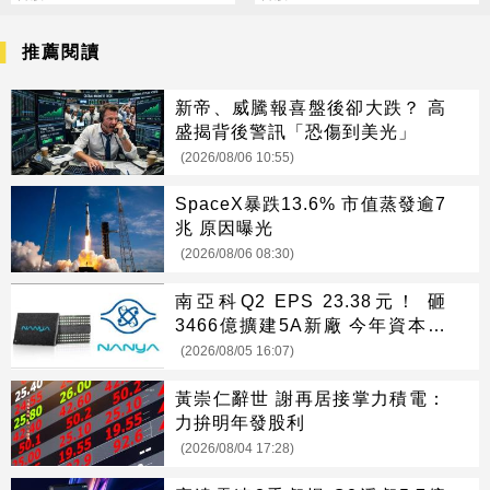
推薦閱讀
新帝、威騰報喜盤後卻大跌？ 高
盛揭背後警訊「恐傷到美光」
(2026/08/06 10:55)
SpaceX暴跌13.6% 市值蒸發逾7
兆 原因曝光
(2026/08/06 08:30)
南亞科Q2 EPS 23.38元！ 砸
3466億擴建5A新廠 今年資本支
出增至697億
(2026/08/05 16:07)
黃崇仁辭世 謝再居接掌力積電：
力拚明年發股利
(2026/08/04 17:28)