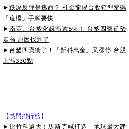
►
跌深反彈是逃命？ 杜金龍揭台股箱型密碼
「這檔」手腳要快
►
南亞、台塑化飆漲逾5%！ 台塑四寶逆勢
走高 原因找到了
►
台塑四寶衝了！「新科萬金」又漲停 台股
上漲330點
【熱門排行榜】
►
比竹科還大！馬斯克喊打造「地球最大建