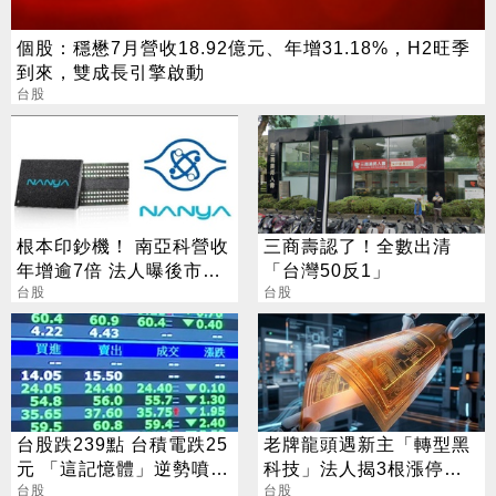
個股：穩懋7月營收18.92億元、年增31.18%，H2旺季
到來，雙成長引擎啟動
台股
根本印鈔機！ 南亞科營收
三商壽認了！全數出清
年增逾7倍 法人曝後市觀
「台灣50反1」
察4指標
台股
台股
台股跌239點 台積電跌25
老牌龍頭遇新主「轉型黑
元 「這記憶體」逆勢噴
科技」法人揭3根漲停背
5%
台股
後秘辛
台股