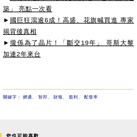
築」 亮點一次看
►
國巨狂瀉逾6成！高盛、花旗喊買進 專家
揭背後真相
►
攏係為了晶片！「斷交19年」 哥斯大黎
加連2年來台
關鍵字：
網通
、
智邦
、
財報
、
股利
、
配發率
您也可能喜歡