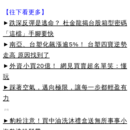
【往下看更多】
►
跌深反彈是逃命？ 杜金龍揭台股箱型密碼
「這檔」手腳要快
►
南亞、台塑化飆漲逾5%！ 台塑四寶逆勢
走高 原因找到了
►
外資小買20億！ 網見買賣超名單笑：懂
玩
►踩著空氣，邁向極限，讓每一步都輕盈有
力
PR
►豹粉注意！買中油洗沐禮盒送無所事事小