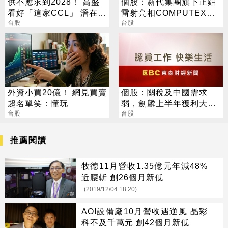
供不應求到2028！ 高盛
個股：新代集團旗下正鉑
看好「這家CCL」 潛在漲
雷射亮相COMPUTEX，
幅171%
台股
揭AI伺服器「智動化」一
台股
站式解方
外資小買20億！ 網見買賣
個股：關稅及中國需求
超名單笑：懂玩
弱，劍麟上半年獲利大減
台股
逾四成，每股盈餘1.75元
台股
推薦閱讀
牧德11月營收1.35億元年減48%
近腰斬 創26個月新低
(2019/12/04 18:20)
AOI設備廠10月營收遇逆風 晶彩
科不及千萬元 創42個月新低