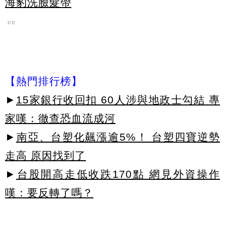
海豹洗臉髮帶
PR
【熱門排行榜】
►
15家銀行收回扣 60人涉與地政士勾結 專
家嘆：徹查恐血流成河
►
南亞、台塑化飆漲逾5%！ 台塑四寶逆勢
走高 原因找到了
►
台股開高走低收跌170點 網見外資操作
嘆：要反轉了嗎？