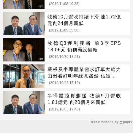
(2019/11/08 19:33)
牧德10月營收持續下滑 達1.72億
元創24個月新低
(2019/11/05 15:50)
牧德Q3獲利腰斬 前3季EPS
18.06元 仍稱霸設備廠
(2019/10/30 18:51)
載板及半導體業需求訂單大給力
由田看好明年綠意盎然 估獲利將
優於今年
(2019/10/23 16:10)
半導體拉貨趨緩 牧德9月營收
1.81億元 創20個月來新低
(2019/10/03 17:40)
Recommended by