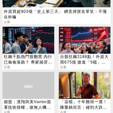
外資買超903億「史上第三大」 網見掃貨名單笑：不懂
在幹嘛
台股
狂飆千點熱門股翻黑 內行
台股狂飆3186點！外資大
已偷偷落跑？ 專家揭背後
買675億 搶進「5檔」
警訊
台股
ETF
台股
個股：漢翔與美Vantor簽
「這檔」十年難得一遇！
署技術授權，搶無人機商
陳重銘坦言：碰到大跌就
機，「抗干擾韌性」成亮
台股
買進
台股