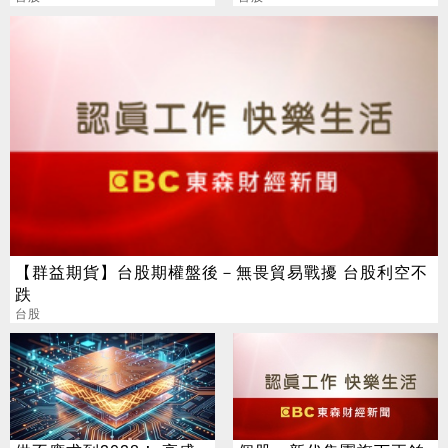
點
【群益期貨】台股期權盤後－無畏貿易戰擾 台股利空不
跌
台股