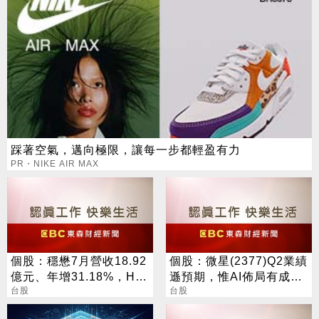
踩著空氣，邁向極限，讓每一步都輕盈有力
PR・NIKE AIR MAX
個股：穩懋7月營收18.92
個股：微星(2377)Q2業績
億元、年增31.18%，H2
遜預期，惟AI佈局有成股
旺季到來，雙成長引擎啟
台股
價震盪走多，週一大拉尾
台股
動
盤