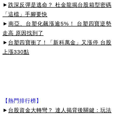
►
跌深反彈是逃命？ 杜金龍揭台股箱型密碼
「這檔」手腳要快
►
南亞、台塑化飆漲逾5%！ 台塑四寶逆勢
走高 原因找到了
►
台塑四寶衝了！「新科萬金」又漲停 台股
上漲330點
【熱門排行榜】
►
台股資金大轉彎？ 達人揭背後關鍵：玩法