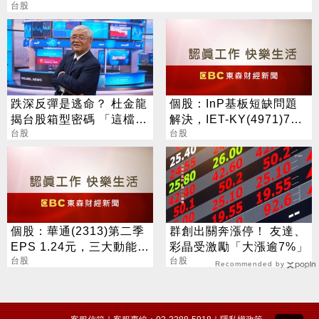
台股
跌深反彈是逃命？ 杜金龍
個股：InP基板短缺問題
揭台股箱型密碼 「這檔」
解決，IET-KY(4971)7月
手腳要快
台股
營收1.05億元，重拾成長
台股
動能
個股：華通(2313)第二季
群創出關奔漲停！ 友達、
EPS 1.24元，三大動能加
彩晶受激勵「大漲逾7%」
持，營運展望逐季向上
台股
台股
Recommended by