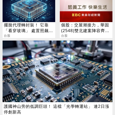
擺脫代理轉封裝！ 它靠
個股：交屋潮接力，華固
「看穿玻璃」 處置照飆2
(2548)雙北建案陣容齊
漲停
台股
發，下半年營運攀高峰
台股
護國神山旁的低調巨頭！ 這檔「光學轉運站」 連2日漲
停創新高