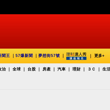
新聞王
57爆新聞
夢想街57號
更多+
政治
全球
台股
房產
汽車
理財
３Ｃ
生