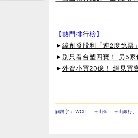
【熱門排行榜】
►
緯創發股利「連2度跳票
►
別只看台塑四寶！ 另5家
►
外資小買20億！ 網見買
關鍵字：
WCIT
、
玉山金
、
玉山銀行