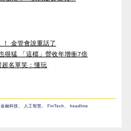
」！ 金管會說重話了
也很猛 「這檔」營收年增衝7倍
賣超名單笑：懂玩
、
金融科技
、
人工智慧
、
FinTech
、
headline