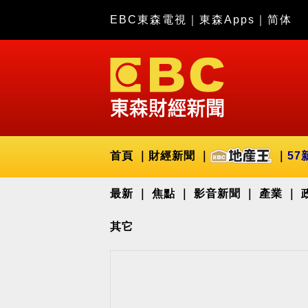
EBC東森電視
｜
東森Apps
｜
简体
首頁
財經新聞
57
最新
焦點
影音新聞
產業
其它