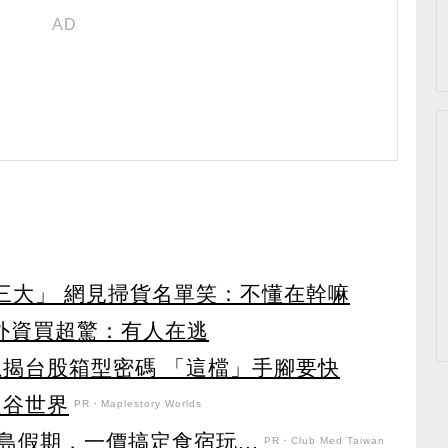
第三大」 網見掃貨名單笑：不懂在幹嘛
見外資買超驚：有人在逃
龍揭台股箱型密碼 「這檔」手腳要快
之谷世界
PR・Maplestory Worlds
假期，一價搞定食宿玩...
PR・Club Med Taiwan