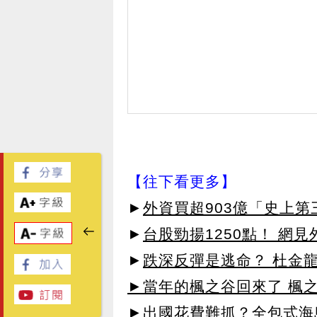
【往下看更多】
►
外資買超903億「史上
►
台股勁揚1250點！ 網
►
跌深反彈是逃命？ 杜金
►當年的楓之谷回來了 楓
►出國花費難抓？全包式海島