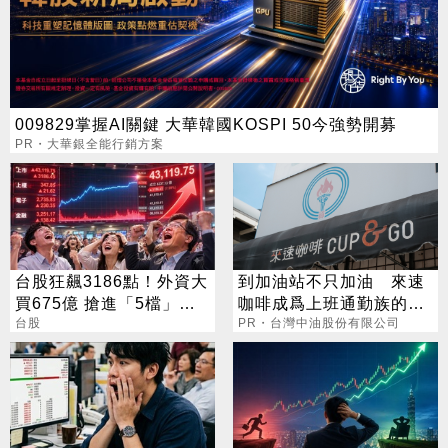
009829掌握AI關鍵 大華韓國KOSPI 50今強勢開募
PR・大華銀全能行銷方案
台股狂飆3186點！外資大
到加油站不只加油 來速
買675億 搶進「5檔」
咖啡成爲上班通勤族的新
ETF
台股
選擇
PR・台灣中油股份有限公司