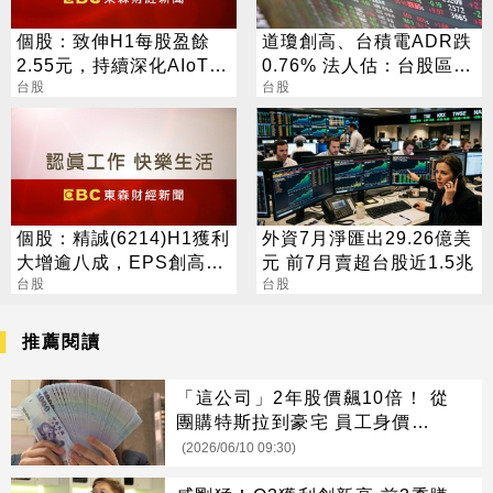
個股：致伸H1每股盈餘
道瓊創高、台積電ADR跌
2.55元，持續深化AIoT、
0.76% 法人估：台股區間
AI智慧監控、機器人與車
台股
震盪
台股
用佈局
個股：精誠(6214)H1獲利
外資7月淨匯出29.26億美
大增逾八成，EPS創高達
元 前7月賣超台股近1.5兆
6.15元，H2強攻AI與全球
台股
台股
IT服務
推薦閱讀
「這公司」2年股價飆10倍！ 從
團購特斯拉到豪宅 員工身價暴漲
曾掀離職潮
(2026/06/10 09:30)