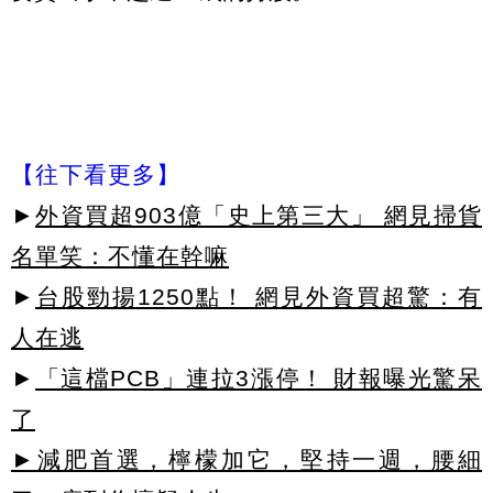
【往下看更多】
►
外資買超903億「史上第三大」 網見掃貨
名單笑：不懂在幹嘛
►
台股勁揚1250點！ 網見外資買超驚：有
人在逃
►
「這檔PCB」連拉3漲停！ 財報曝光驚呆
了
►減肥首選，檸檬加它，堅持一週，腰細