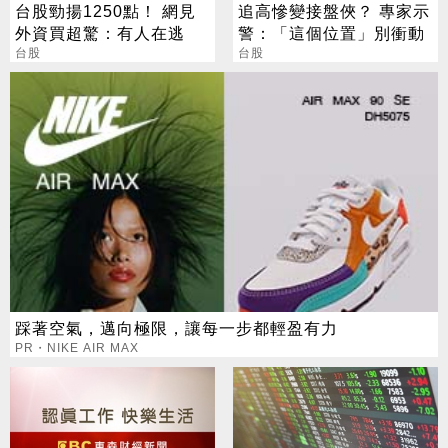
台股勁揚1250點！ 網見
追高慘變接盤俠？ 專家示
外資買超驚：有人在逃
警：「這個位置」別衝動
台股
台股
踩著空氣，邁向極限，讓每一步都輕盈有力
PR・NIKE AIR MAX