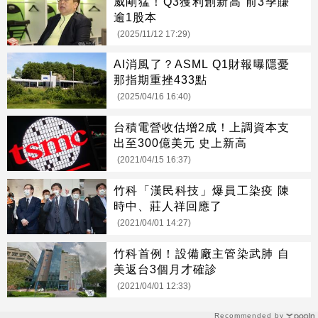
威剛猛！Q3獲利創新高 前3季賺
逾1股本
(2025/11/12 17:29)
AI消風了？ASML Q1財報曝隱憂
那指期重挫433點
(2025/04/16 16:40)
台積電營收估增2成！上調資本支
出至300億美元 史上新高
(2021/04/15 16:37)
竹科「漢民科技」爆員工染疫 陳
時中、莊人祥回應了
(2021/04/01 14:27)
竹科首例！設備廠主管染武肺 自
美返台3個月才確診
(2021/04/01 12:33)
Recommended by