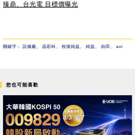
臻鼎、台光電 目標價曝光
關鍵字：
設備廠
、
晶彩科
、
稅後純益
、
純益
、
由田
、
aoi
您也可能喜歡