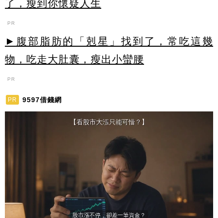
了，瘦到你懷疑人生
PR
►腹部脂肪的「剋星」找到了，常吃這幾
物，吃走大肚囊，瘦出小蠻腰
PR
9597借錢網
PR