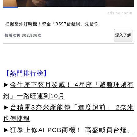
ads by popIn
把握當沖好時機！資金「9597借錢網」先借你
深入了解
觀看次數 302,945次
【熱門排行榜】
►
金牛座下弦月發威！ 4星座「越整理越有
錢」一路旺運到10月
►
台積電3奈米產能傳「進度超前」 2奈米
也傳捷報
►
狂暴上修AI PCB商機！ 高盛喊買台燿、