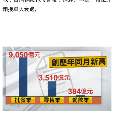
銷接單大衰退。