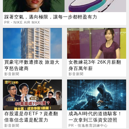
踩著空氣，邁向極限，讓每一步都輕盈有力
PR・NIKE AIR MAX
買豪宅坪數遭擅改 旅遊大
女教練花3年 26K月薪翻
亨怒告建商
身百萬年薪
影音新聞
影音新聞
存股還是存ETF？資產翻
成為AI時代的道德駭客！
倍靠信念還是配置力
一次拿到三張資安證照
影音新聞
PR・恆逸教育訓練中心