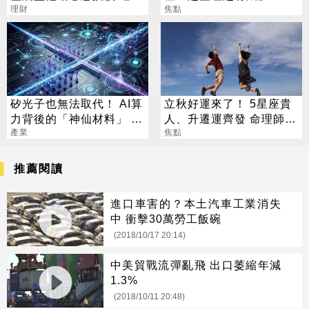
人說話了
理財
旺運到10月
焦點
矽光子也無法取代！ AI算
立秋好運來了！ 5星座貴
力背後的「神仙材料」 這
人、升遷運齊發 命理師：
幾家默默爆賺
產業
把握黃金轉運期
焦點
推薦閱讀
進口車害的？本土汽車工業消失
中 衝擊30萬勞工飯碗
(2018/10/17 20:14)
中美貿戰流彈亂飛 出口萎縮年減
1.3%
(2018/10/11 20:48)