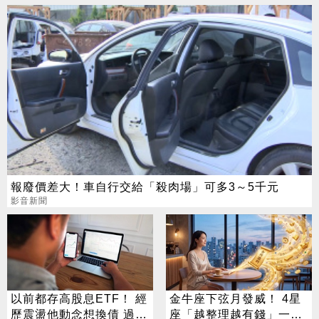
報廢價差大！車自行交給「殺肉場」可多3～5千元
影音新聞
以前都存高股息ETF！ 經
金牛座下弦月發威！ 4星
歷震盪他動念想換債 過來
座「越整理越有錢」一路