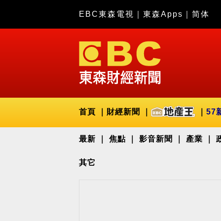
EBC東森電視
｜
東森Apps
｜
简体
首頁
財經新聞
57
最新
焦點
影音新聞
產業
其它