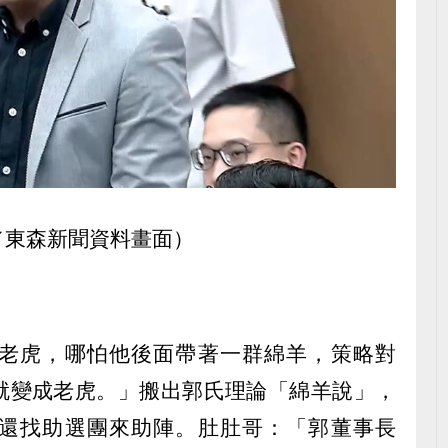
／東森新聞資料畫面）
老虎，哪怕他後面帶著一群綿羊，策略對
就變成老虎。」搬出郭氏理論「綿羊說」，
還找助選團來助陣。肚肚哥：「郭董事長