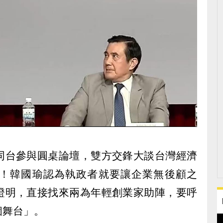
同台參與圓桌論壇，雙方交鋒大談台灣經濟
！韓國瑜認為執政者就要讓企業無後顧之
證明，直接找來兩為年輕創業家助陣，要呼
個舞台」。