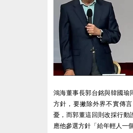
鴻海董事長郭台銘與韓國瑜
方針，要撇除外界不實傳言
憂，而郭董這回則改採行動
應他參選方針「給年輕人一