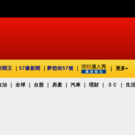
新聞王
57爆新聞
夢想街57號
更多+
政治
全球
台股
房產
汽車
理財
３Ｃ
生