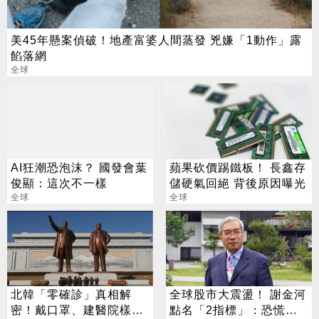
美45年懸案偵破！地產富婆人間蒸發 兇嫌「1動作」露
餡落網
全球
AI狂潮恐泡沫？ 國發會葉
蘋果砍價踢鐵板！ 長鑫存
俊顯：這次不一樣
儲硬氣回絕 背後原因曝光
全球
全球
北韓「零確診」真相解
全球股市大震盪！ 謝金河
密！戴口罩、建醫院樣樣
點名「2指標」：恐慌跌