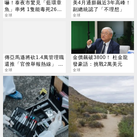
嚇！泰夜市驚見「藍環章
美4月通膨飆近3年高峰！
魚」串烤 1隻能毒死26人
副總統認了「不理想」
沒解藥
全球
全球
傳亞馬遜將砍1.4萬管理職
金價飆破3800！ 杜金龍
還推「官僚舉報熱線」 背
發豪語：挑戰2萬美元
後盤算曝光
全球
全球