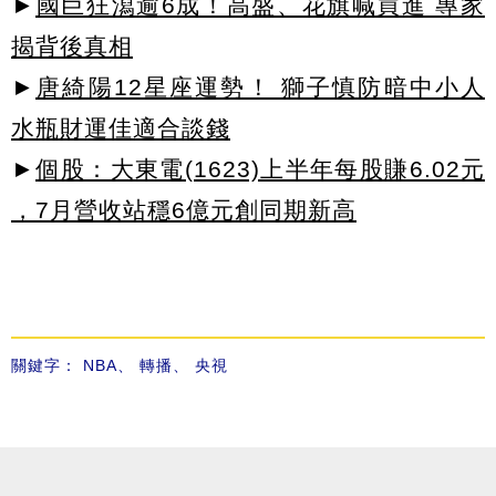
►
國巨狂瀉逾6成！高盛、花旗喊買進 專家
揭背後真相
►
唐綺陽12星座運勢！ 獅子慎防暗中小人
水瓶財運佳適合談錢
►
個股：大東電(1623)上半年每股賺6.02元
，7月營收站穩6億元創同期新高
關鍵字：
NBA
、
轉播
、
央視