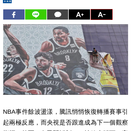
NBA事件餘波盪漾，騰訊悄悄恢復轉播賽事引
起兩極反應，而央視是否跟進成為下一個觀察