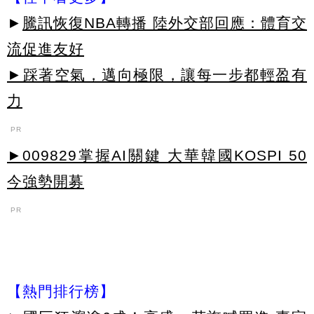
►
騰訊恢復NBA轉播 陸外交部回應：體育交
流促進友好
►踩著空氣，邁向極限，讓每一步都輕盈有
力
PR
►009829掌握AI關鍵 大華韓國KOSPI 50
今強勢開募
PR
【熱門排行榜】