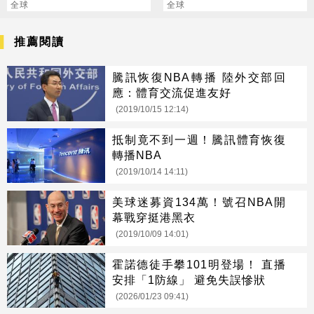
來
全球
勢已告一段落
全球
推薦閱讀
騰訊恢復NBA轉播 陸外交部回
應：體育交流促進友好
(2019/10/15 12:14)
抵制竟不到一週！騰訊體育恢復
轉播NBA
(2019/10/14 14:11)
美球迷募資134萬！號召NBA開
幕戰穿挺港黑衣
(2019/10/09 14:01)
霍諾德徒手攀101明登場！ 直播
安排「1防線」 避免失誤慘狀
(2026/01/23 09:41)